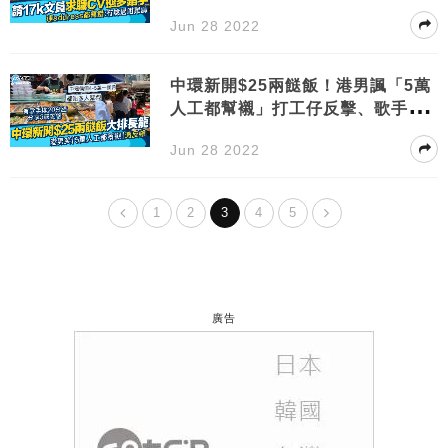
職者
Jun 28 2022
中環新開$25兩餸飯！港男諷「5萬
人工都幫襯」打工仔反擊、歌手分
享真實食評
Jun 28 2022
1
2
3
4
5
廣告