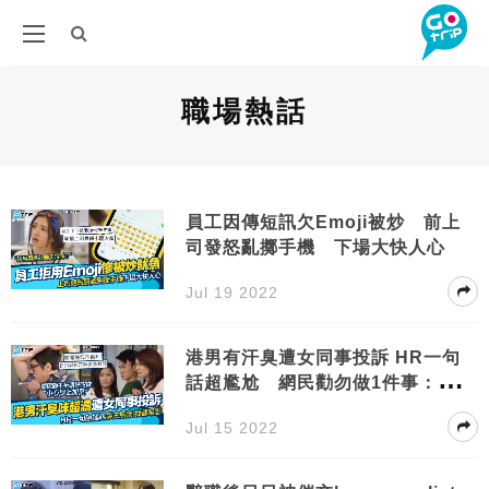
職場熱話
員工因傳短訊欠Emoji被炒 前上
司發怒亂擲手機 下場大快人心
Jul 19 2022
港男有汗臭遭女同事投訴 HR一句
話超尷尬 網民勸勿做1件事：小心
臭上加臭
Jul 15 2022