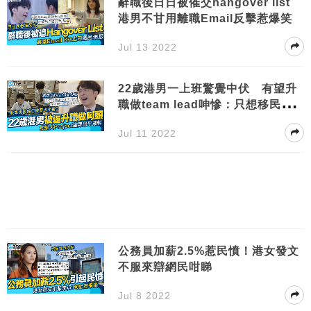
辭職後日日被催交hangover list
港男不甘用離職Email反擊惹爆笑
Jul 13 2022
22歲港男一上班驚覺中伏 有望升
職做team lead呻慘：只想移民前
做薪水小偷
Jul 11 2022
公務員加薪2.5%惹民憤！港女發文
不服來辯網民咁睇
Jul 8 2022