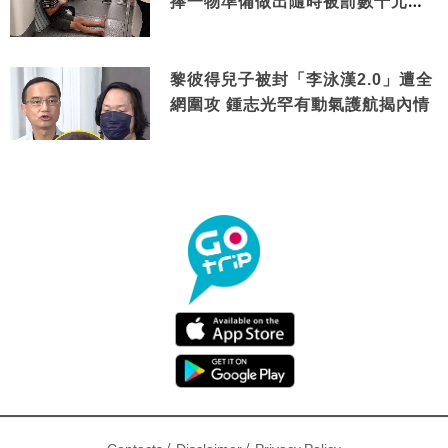
捧一物準備做出隨時被罰數千元舉
動
黎彼得兒子被封「李泳漢2.0」遭全
網圍攻 鍾志光罕有動氣護航揭內情