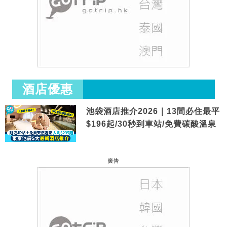
酒店優惠
池袋酒店推介2026｜13間必住最平
$196起/30秒到車站/免費碳酸溫泉
廣告