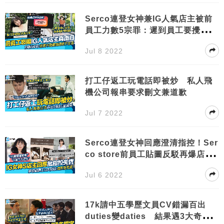
Serco連登女神兼IG人氣店主被前
員工力數5宗罪：遲到員工要攪珠罰
錢
Jul 8 2022
打工仔返工玩電話即被炒 私人飛
機公司報串要求刪文兼道歉
Jul 7 2022
Serco連登女神回應澄清指控！Ser
co store前員工貼圖反駁再爆店主
犯法
Jul 6 2022
17k請中五學歷文員CV錯漏百出
duties變daties 結果遇3大奇怪求