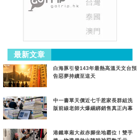
最新文章
白海豚引發143年最熱高溫天文台預
告惡夢持續至這天
中一書單天價近七千惹家長群組洗
版前線老師大爆綑綁銷售真正內幕
港鐵車廂大叔赤腳坐地霸位！雙手