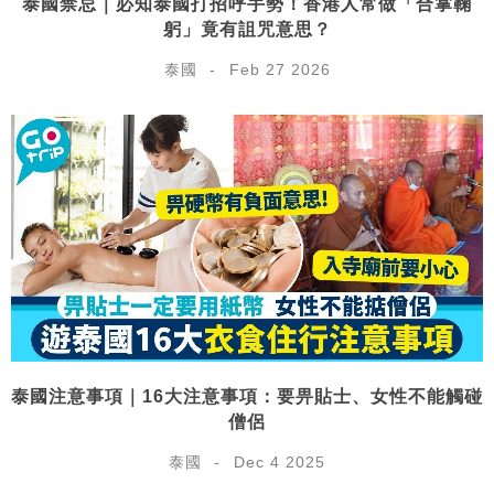
泰國禁忌｜必知泰國打招呼手勢！香港人常做「合掌鞠
躬」竟有詛咒意思？
泰國
Feb 27 2026
泰國注意事項｜16大注意事項：要畀貼士、女性不能觸碰
僧侶
泰國
Dec 4 2025