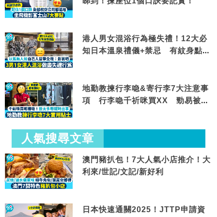
睇到！揀座位1個口訣要記實！
港人男女混浴行為極失禮！12大必
知日本溫泉禮儀+禁忌 有紋身點進
場？
地勤教揀行李喼&寄行李7大注意事
項 行李喼千祈咪買XX 勁易被人
拎錯
人氣搜尋文章
澳門豬扒包！7大人氣小店推介！大
利來/世記/文記/新好利
日本快速通關2025！JTTP申請資