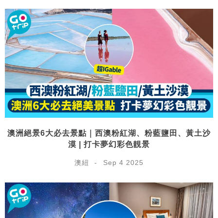
澳洲絕景6大必去景點｜西澳粉紅湖、粉藍鹽田、黃土沙
漠 | 打卡夢幻彩色靚景
澳紐
Sep 4 2025