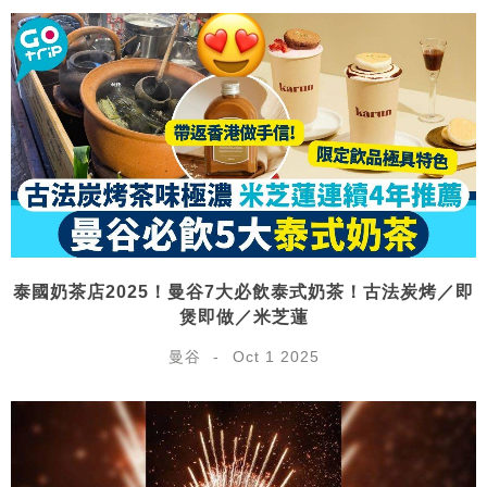
泰國奶茶店2025！曼谷7大必飲泰式奶茶！古法炭烤／即
煲即做／米芝蓮
曼谷
Oct 1 2025