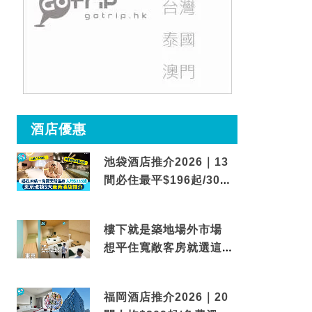
酒店優惠
池袋酒店推介2026｜13
間必住最平$196起/30秒
到車站/免費碳酸溫泉
樓下就是築地場外市場
想平住寬敞客房就選這間
東京酒店
福岡酒店推介2026｜20