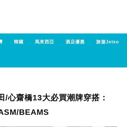
灣
韓國
馬來西亞
酒店優惠
旅遊Jetso
田/心齋橋13大必買潮牌穿搭：
ASM/BEAMS