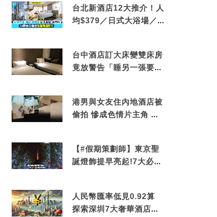
台北新酒店12大推介！人
均$379／日式大浴場／1
分鐘到捷運／米芝蓮推介
台中酒店訂大床變雙床房
竟放警告「睡另一張要加
錢」網民：好孤寒
港男與女友住內地酒店被
偷拍 慘成色情片主角 鏡
頭位置曝光 逾180間酒店
中招
【#假期策劃師】東京聖
誕燈飾提早亮起!7大必去
打卡點 快把路線收藏吧
人民幣匯率低見0.92算
探索深圳7大奢華酒店體