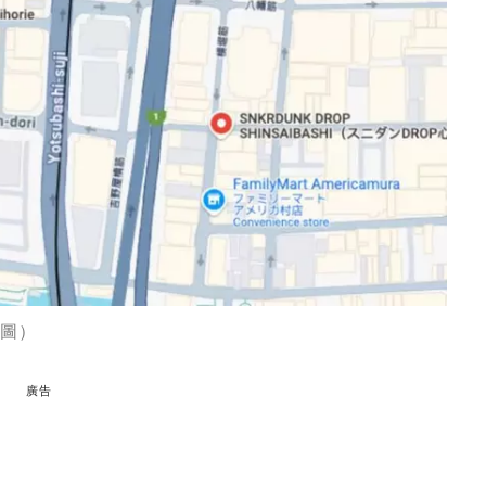
製圖）
廣告