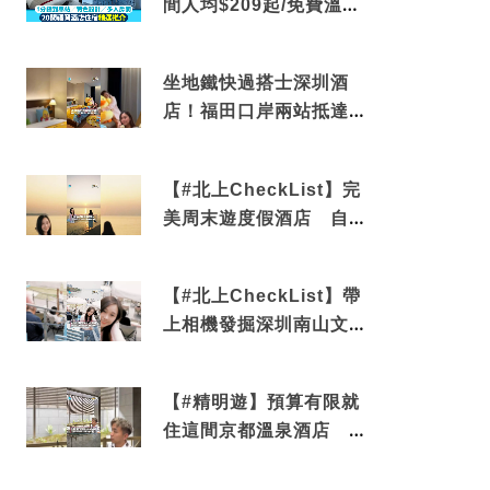
間人均$209起/免費溫泉/
近博多車站
坐地鐵快過搭士深圳酒
店！福田口岸兩站抵達
還有免費烘洗服務
【#北上CheckList】完
美周末遊度假酒店 自帶
電影院 必打卡深圳膠囊
列車
【#北上CheckList】帶
上相機發掘深圳南山文藝
角落 2天1夜住進海景套
房享受私人時光
【#精明遊】預算有限就
住這間京都溫泉酒店 車
站行5分鐘可達 必吃自助
早餐