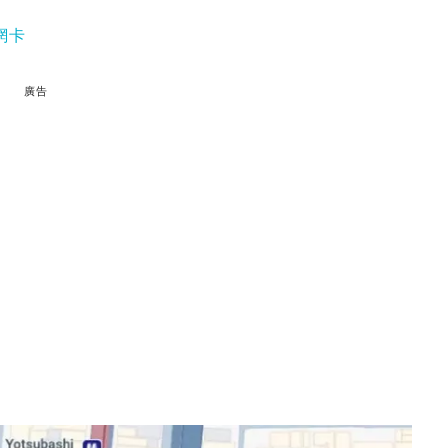
上網卡
廣告