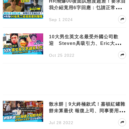
HR鬧爆00後面試態度超差！要求自
我介紹竟用6字回應：乜請正常人咁
難！
Sep 1 2024
10大男生英文名最受外國公司歡
迎 Steven具吸引力、Eric大野
心 第1位係佢
Oct 25 2022
散水餅｜9大終極款式！嘉頓紅罐雜
餅未算最伏 報復上司、同事要用1
方法
Jul 28 2022