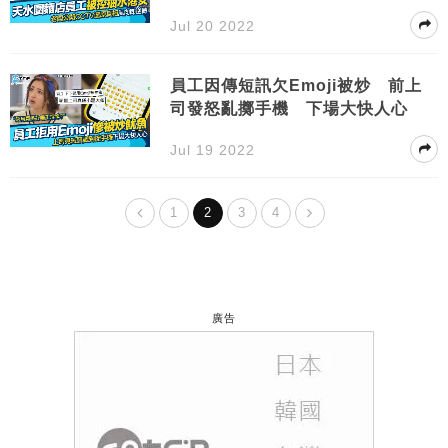
好老闆
Jul 20 2022
員工因傳短訊欠Emoji被炒 前上
司發怒亂擲手機 下場大快人心
Jul 19 2022
1
2
3
4
廣告