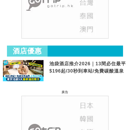
酒店優惠
池袋酒店推介2026｜13間必住最平
$196起/30秒到車站/免費碳酸溫泉
廣告