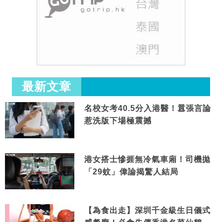
最新文章
名校女考40.5分入港醫！囂張言論
惹洗版下場極震撼
港女搭士慘捱無冷氣車廂！司機拋
「29蚊」偉論揭驚人結局
【為食出走】深圳千金級生日儀式