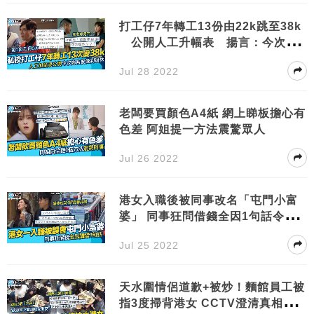
打工仔7年轉工13份由22k跳至38k
公開人工升幅表 揚言：今次要
做到退休
Jul 28 2022
老闆要買顏色A4紙 網上睇板擔心有
色差 阿姐提一方法震驚眾人
Jul 26 2022
港女入職後被同事改名「屯門小富
婆」 同事狂問借錢全因1句話令人
誤會
Jul 25 2022
天水圍情侶道歉+被炒！麵館員工被
指3度掃背港女 CCTV澄清真相獲讚