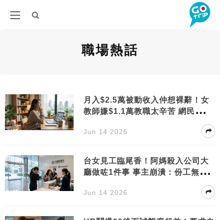
職場熱話
月入$2.5萬被動收入仲想裸辭！女
教師嫌$1.1萬教職太辛苦 網民一語
道破勸退
Jun 14 2026
台女見工臨尾香！阿媽殺入公司大
廳做咗1件事 事主崩潰：份工無
喇！
Jun 14 2026