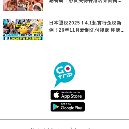
感餐廳！必食失傳香港名菜仙鶴神
針＋黃金松葉蟹斗
日本退稅2025！4.1起實行免稅新
例！26年11月新制先付後退 即睇步
驟！