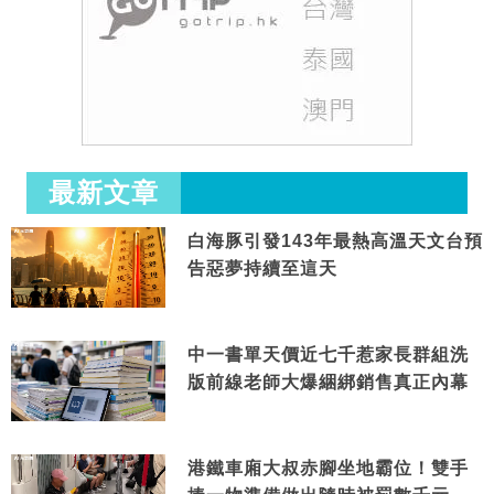
最新文章
白海豚引發143年最熱高溫天文台預
告惡夢持續至這天
中一書單天價近七千惹家長群組洗
版前線老師大爆綑綁銷售真正內幕
港鐵車廂大叔赤腳坐地霸位！雙手