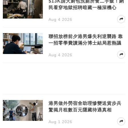
$13K請大廚包洗廁所食二手飯！網
民看穿地獄招聘暗藏一極深機心
Aug 4 2026
聯招放榜前夕港男爆失利逆襲路 靠
一招零學費讀滿分博士結局惹熱議
Aug 4 2026
港男做外勞宿舍助理慘變送貨步兵
驚揭月租數百元隱藏待遇真相
Aug 1 2026