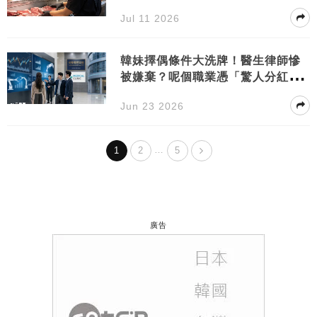
Jul 11 2026
韓妹擇偶條件大洗牌！醫生律師慘
被嫌棄？呢個職業憑「驚人分紅」
秒殺傳統筍盤
Jun 23 2026
…
1
2
5
廣告