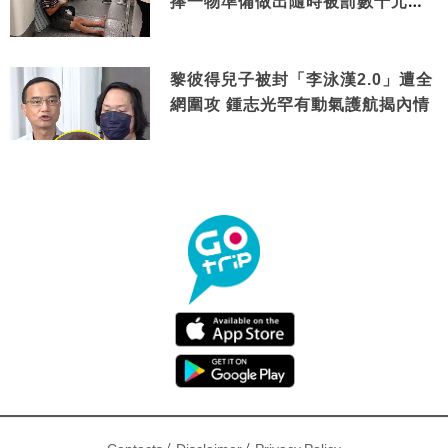
捧一物準備做出隨時被罰數千元舉
動
黎彼得兒子被封「李泳漢2.0」遭全
網圍攻 鍾志光罕有動氣護航揭內情