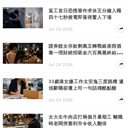
返工首日恐慌發作求休五分鐘入職
四十七秒接電即落得驚人下場
Jul 29 2026
證券靚女存款剩萬五轉戰銀座陪酒
靠一理財絕招吸金六百萬最終結局
大反轉
Jul 24 2026
33歲港女嫌工作太安逸三度跳槽 遞
信辭職卻遭上司一句話殘酷點醒
Jul 23 2026
女大生牛肉店打兩個月暑期工 離職
時老闆突塞利市令收入翻倍