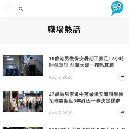
職場熱話
19歲港男做保安暑期工捱足12小時
呻似軍訓 前輩大爆一殘酷真相
Aug 9 2026
27歲港男家道中落做保安遭同學偷
拍嘲笑捱足3年終因一事決定裸辭
Aug 7 2026