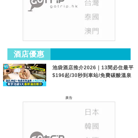
酒店優惠
池袋酒店推介2026｜13間必住最平
$196起/30秒到車站/免費碳酸溫泉
廣告