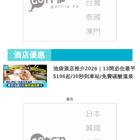
酒店優惠
池袋酒店推介2026｜13間必住最平
$196起/30秒到車站/免費碳酸溫泉
廣告