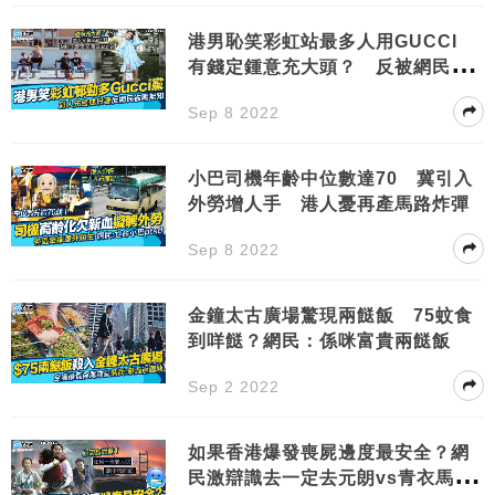
港男恥笑彩虹站最多人用GUCCI
有錢定鍾意充大頭？ 反被網民群
嘲無知
Sep 8 2022
小巴司機年齡中位數達70 冀引入
外勞增人手 港人憂再產馬路炸彈
Sep 8 2022
金鐘太古廣場驚現兩餸飯 75蚊食
到咩餸？網民：係咪富貴兩餸飯
Sep 2 2022
如果香港爆發喪屍邊度最安全？網
民激辯識去一定去元朗vs青衣馬灣