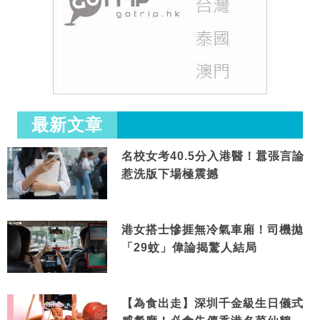
最新文章
名校女考40.5分入港醫！囂張言論
惹洗版下場極震撼
港女搭士慘捱無冷氣車廂！司機拋
「29蚊」偉論揭驚人結局
【為食出走】深圳千金級生日儀式