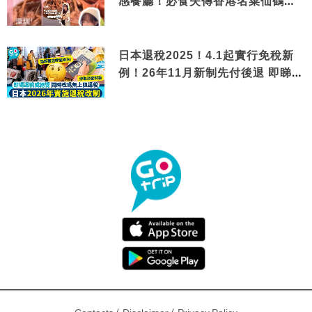
感餐廳！必食失傳香港名菜仙鶴神
針＋黃金松葉蟹斗
日本退稅2025！4.1起實行免稅新
例！26年11月新制先付後退 即睇步
驟！