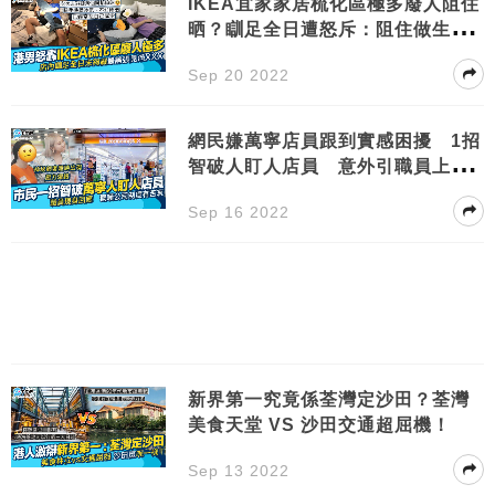
IKEA宜家家居梳化區極多廢人阻住
晒？瞓足全日遭怒斥：阻住做生
意！
Sep 20 2022
網民嫌萬寧店員跟到實感困擾 1招
智破人盯人店員 意外引職員上水
親回應
Sep 16 2022
新界第一究竟係荃灣定沙田？荃灣
美食天堂 VS 沙田交通超屈機！
Sep 13 2022