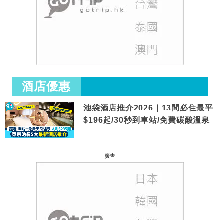
酒店優惠
池袋酒店推介2026｜13間必住最平
$196起/30秒到車站/免費碳酸溫泉
廣告