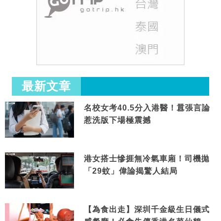
最新文章
名校女考40.5分入港醫！囂張言論
惹洗版下場極震撼
港女搭士慘捱無冷氣車廂！司機拋
「29蚊」偉論揭驚人結局
【為食出走】深圳千金級生日儀式