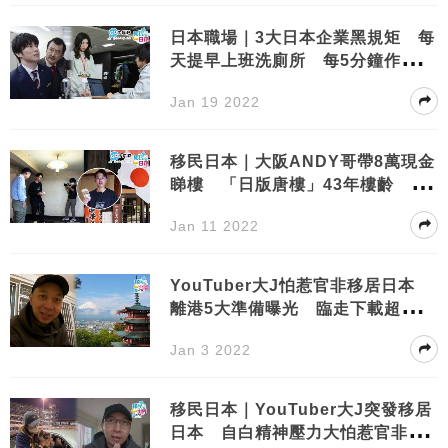
日本職場｜3大日本企業黑規矩 每
天提早上班洗廁所 每5分鐘作單位
記錄工作
Jan 19 2022
移民日本｜大阪ANDY哥帶8萬現金
睇樓 「日版唐樓」43年樓齡 殘
酷真相揭開決定不買
Jan 11 2022
YouTuber大J怕惹官非移居日本
離港5大準備曝光 臨走下載超級加
強版「安心出行」
Jan 3 2022
移民日本｜YouTuber大J突發移居
日本 自白精神壓力大怕惹官非 3