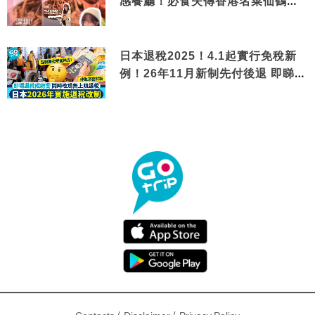
感餐廳！必食失傳香港名菜仙鶴神
針＋黃金松葉蟹斗
日本退稅2025！4.1起實行免稅新
例！26年11月新制先付後退 即睇步
驟！