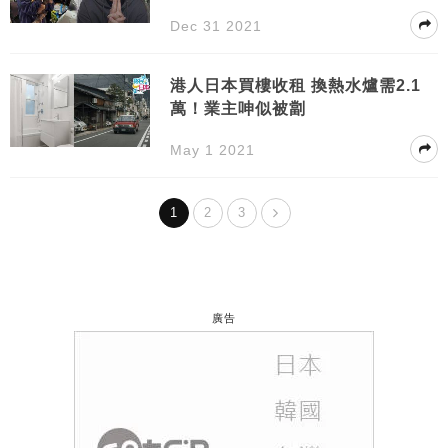
大原因非走不可
Dec 31 2021
港人日本買樓收租 換熱水爐需2.1
萬！業主呻似被劏
May 1 2021
1
2
3
廣告