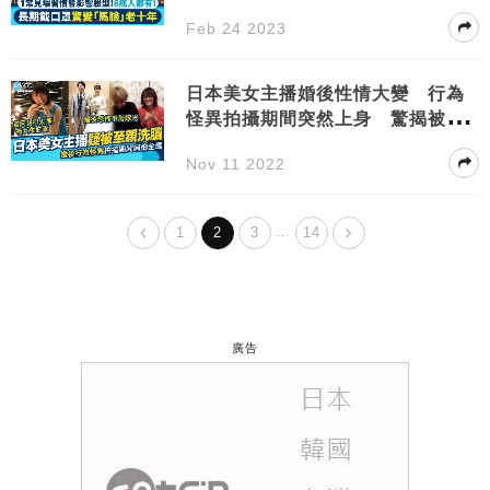
Feb 24 2023
日本美女主播婚後性情大變 行為
怪異拍攝期間突然上身 驚揭被至
親洗腦
Nov 11 2022
…
1
2
3
14
廣告