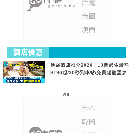
酒店優惠
池袋酒店推介2026｜13間必住最平
$196起/30秒到車站/免費碳酸溫泉
廣告