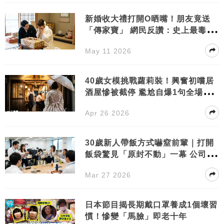
新婚收大禮打開O晒嘴！朋友竟送
「傳家寶」 網民反讚：史上最毒祝
福！
May 11 2026
40歲女模挑戰蘿莉裝！興奮初嚐居
酒屋慘被截停 尷尬自爆1句全場爆
笑
Apr 26 2026
30歲新人帶飯方式嚇窒前輩｜打開
飯袋驚見「原封不動」一幕 公司上
下爆笑
Mar 27 2026
日本節目揭長期戴口罩養成1個壞習
慣！慘變「馬臉」即老十年