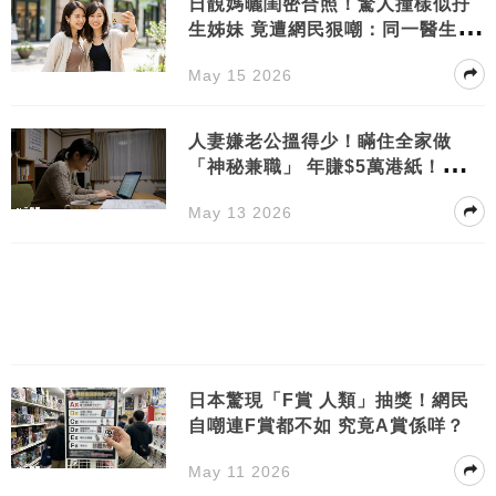
日靚媽曬閨密合照！驚人撞樣似孖
生姊妹 竟遭網民狠嘲：同一醫生執
刀？
May 15 2026
人妻嫌老公搵得少！瞞住全家做
「神秘兼職」 年賺$5萬港紙！背後
交易曝光
May 13 2026
日本驚現「F賞 人類」抽獎！網民
自嘲連F賞都不如 究竟A賞係咩？
May 11 2026