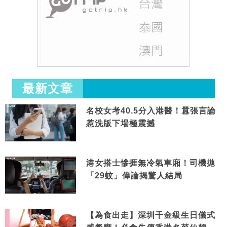
最新文章
名校女考40.5分入港醫！囂張言論
惹洗版下場極震撼
港女搭士慘捱無冷氣車廂！司機拋
「29蚊」偉論揭驚人結局
【為食出走】深圳千金級生日儀式