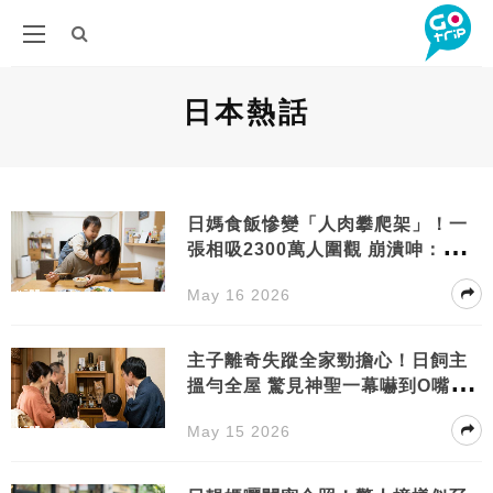
日本熱話
日媽食飯慘變「人肉攀爬架」！一
張相吸2300萬人圍觀 崩潰呻：根本
無得食
May 16 2026
主子離奇失蹤全家勁擔心！日飼主
搵勻全屋 驚見神聖一幕嚇到O嘴：
阿爺對唔住
May 15 2026