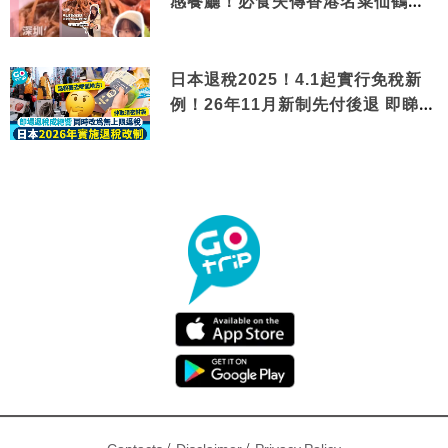
感餐廳！必食失傳香港名菜仙鶴神
針＋黃金松葉蟹斗
日本退稅2025！4.1起實行免稅新
例！26年11月新制先付後退 即睇步
驟！