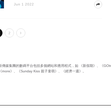
Jun 1 2022
2
新傳媒集團的數碼平台包括多個網站和應用程式，如
《新假期》
、
《GOtr
《more》
、
《Sunday Kiss 親子童萌》
、
《經濟一週》
。