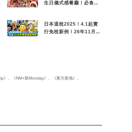
生日儀式感餐廳！必食失
傳香港名菜仙鶴神針＋黃
金松葉蟹斗
日本退稅2025！4.1起實
行免稅新例！26年11月
新制先付後退 即睇步驟！
ip》
、
《NM+新Monday》
、
《東方新地》
、