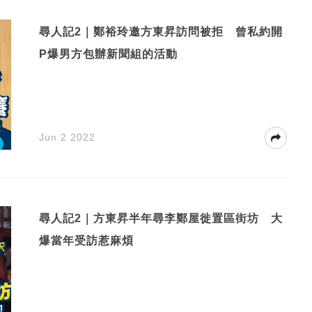
尋人記2｜鄭裕玲邀方東昇訪問被拒 曾私約開
P爆男方包辦新聞組的活動
Jun 2 2022
尋人記2｜方東昇半年尋李鄭屋徙置區街坊 大
爆當年受訪惹麻煩