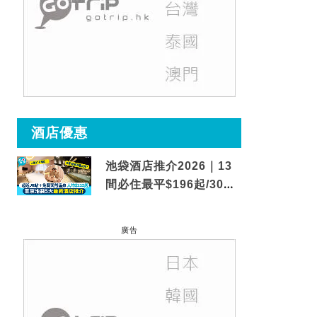
酒店優惠
池袋酒店推介2026｜13
間必住最平$196起/30秒
到車站/免費碳酸溫泉
廣告