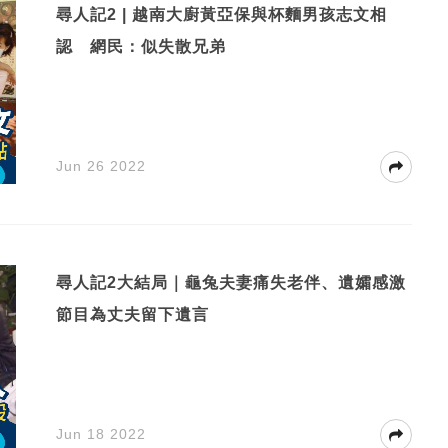
尋人記2 | 越南大廚黃亞保與杯麵男孩志文相
認 網民：似失散兄弟
Jun 26 2022
尋人記2大結局｜龜兔夫妻痛失老伴、遺孀感激
節目為丈夫留下遺言
Jun 18 2022