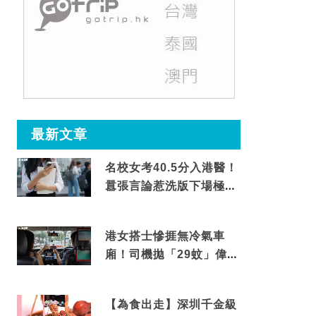
最新文章
名校女考40.5分入港醫！
囂張言論惹洗版下場極震
撼
港女搭士慘捱無冷氣車
廂！司機拋「29蚊」偉論
揭驚人結局
【為食出走】深圳千金級