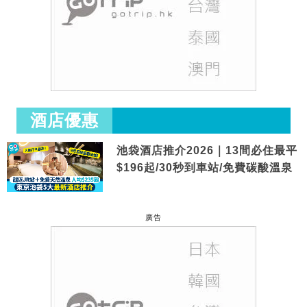
酒店優惠
池袋酒店推介2026｜13間必住最平
$196起/30秒到車站/免費碳酸溫泉
廣告