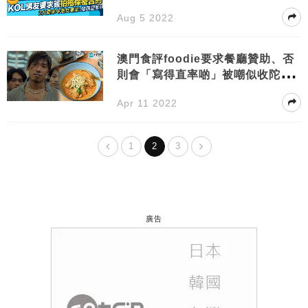
係明星？
Aug 5 2022
澳門食評foodie要求餐廳贊助、否
則會「寫得直率啲」被嘲似收陀地
爆二次公關災難
Apr 11 2022
1
2
3
廣告