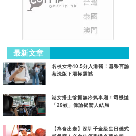
最新文章
名校女考40.5分入港醫！囂張言論
惹洗版下場極震撼
港女搭士慘捱無冷氣車廂！司機拋
「29蚊」偉論揭驚人結局
【為食出走】深圳千金級生日儀式