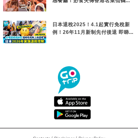
感餐廳！必食失傳香港名菜仙鶴神
針＋黃金松葉蟹斗
日本退稅2025！4.1起實行免稅新
例！26年11月新制先付後退 即睇步
驟！