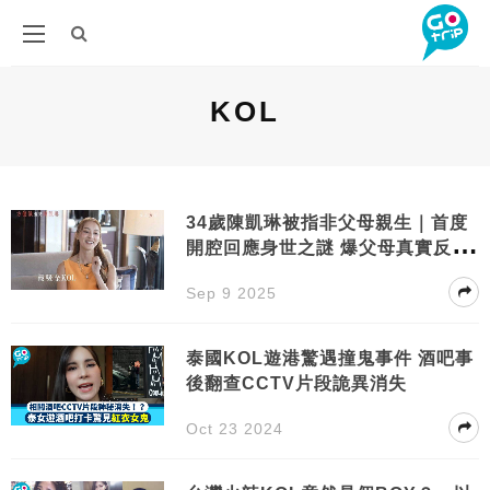
KOL
34歲陳凱琳被指非父母親生｜首度
開腔回應身世之謎 爆父母真實反應
嚇窒網民
Sep 9 2025
泰國KOL遊港驚遇撞鬼事件 酒吧事
後翻查CCTV片段詭異消失
Oct 23 2024