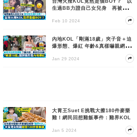
台灣火辣KOL竟然是個BOY？ 以
生過BB力證自己女兒身 再被爆大
叔扮少女
Feb 10 2024
內地KOL「剛滿18歲」夾子音＋迫
爆形態、爆紅 年齡&真樣嚇親網
民！
Jan 29 2024
大胃王Suet E挑戰大擦180件麥樂
雞！網民回想雞飯事件：雞界KOL
Jan 5 2024