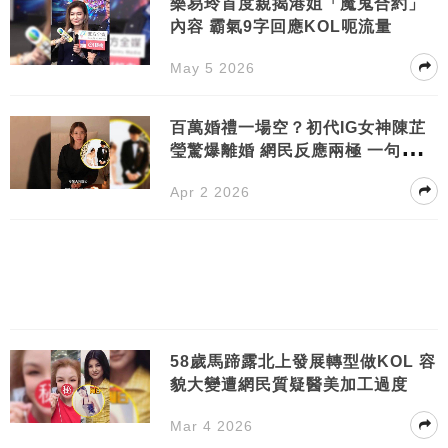
樂易玲首度親揭港姐「魔鬼合約」
內容 霸氣9字回應KOL呃流量
May 5 2026
百萬婚禮一場空？初代IG女神陳芷
瑩驚爆離婚 網民反應兩極 一句話揭
「唔簽紙」終極內情
Apr 2 2026
58歲馬蹄露北上發展轉型做KOL 容
貌大變遭網民質疑醫美加工過度
Mar 4 2026