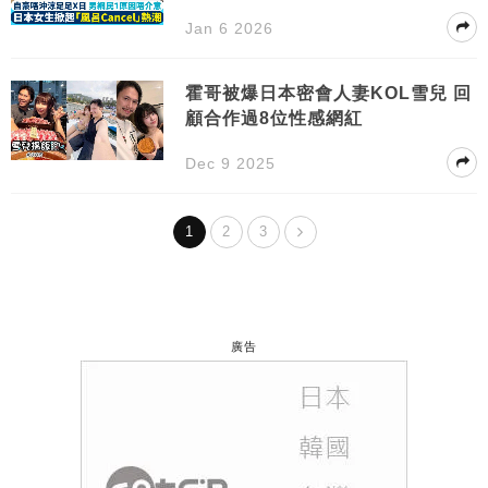
Jan 6 2026
霍哥被爆日本密會人妻KOL雪兒 回
顧合作過8位性感網紅
Dec 9 2025
1
2
3
廣告