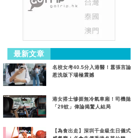
最新文章
名校女考40.5分入港醫！囂張言論
惹洗版下場極震撼
港女搭士慘捱無冷氣車廂！司機拋
「29蚊」偉論揭驚人結局
【為食出走】深圳千金級生日儀式