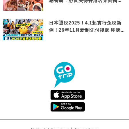
感餐廳！必食失傳香港名菜仙鶴神
針＋黃金松葉蟹斗
日本退稅2025！4.1起實行免稅新
例！26年11月新制先付後退 即睇步
驟！