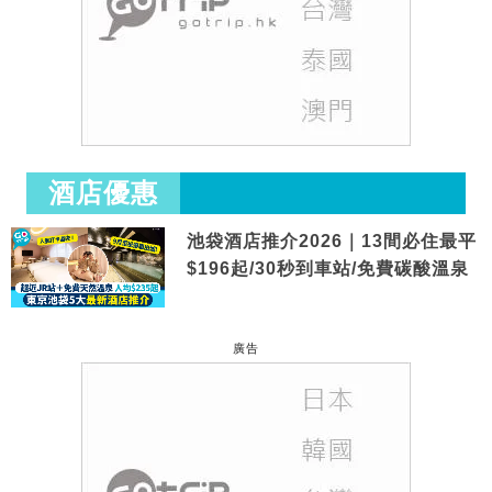
酒店優惠
池袋酒店推介2026｜13間必住最平
$196起/30秒到車站/免費碳酸溫泉
廣告