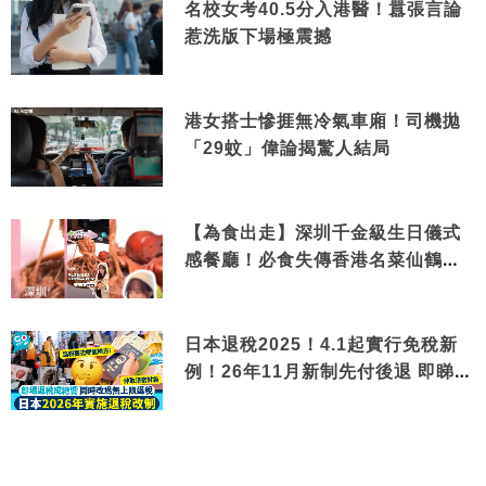
名校女考40.5分入港醫！囂張言論
惹洗版下場極震撼
港女搭士慘捱無冷氣車廂！司機拋
「29蚊」偉論揭驚人結局
【為食出走】深圳千金級生日儀式
感餐廳！必食失傳香港名菜仙鶴神
針＋黃金松葉蟹斗
日本退稅2025！4.1起實行免稅新
例！26年11月新制先付後退 即睇步
驟！