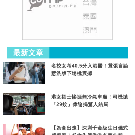
最新文章
名校女考40.5分入港醫！囂張言論
惹洗版下場極震撼
港女搭士慘捱無冷氣車廂！司機拋
「29蚊」偉論揭驚人結局
【為食出走】深圳千金級生日儀式