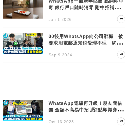
WhatsApp一類新年貼圖 點開即中
毒 銀行戶口隨時清零 附中招補救方
法
Jan 1 2026
00後用WhatsApp向公司辭職 被
要求用電郵通知也愛理不理 網民
意見兩極
Sep 9 2024
WhatsApp電騙再升級！朋友問借
錢 金額不高易中招 憑2點即識穿逃
過一劫
Oct 16 2023