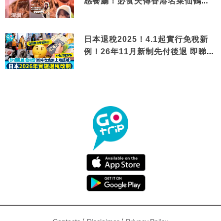
感餐廳！必食失傳香港名菜仙鶴神
針＋黃金松葉蟹斗
日本退稅2025！4.1起實行免稅新
例！26年11月新制先付後退 即睇步
驟！