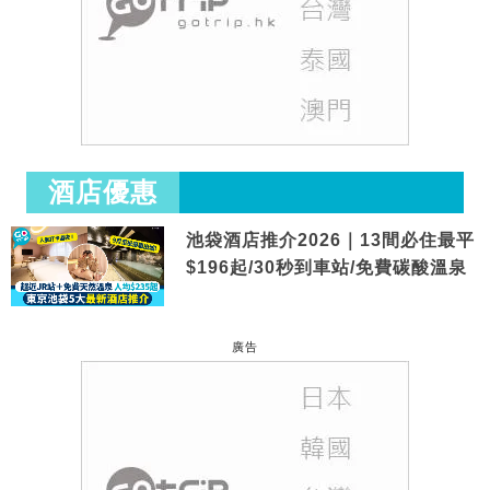
酒店優惠
池袋酒店推介2026｜13間必住最平
$196起/30秒到車站/免費碳酸溫泉
廣告