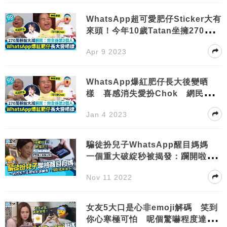
WhatsApp超可愛肥仔Sticker大有
來頭！今年10歲Tatan坐擁270萬fa
ns！
Apr 9 2023
WhatsApp爆紅肥仔長大後變晒
樣 喜感消失愛扮Chok 網民：無
晒Feel啦
Jan 4 2023
騙徒扮兒子WhatsApp醒目媽媽
一個重大破綻秒被揭發：躝開啦死
老千
Nov 11 2022
女友5大口是心非emoji解碼 笑到
你心寒極可怕 呢個驚嚇程度達地