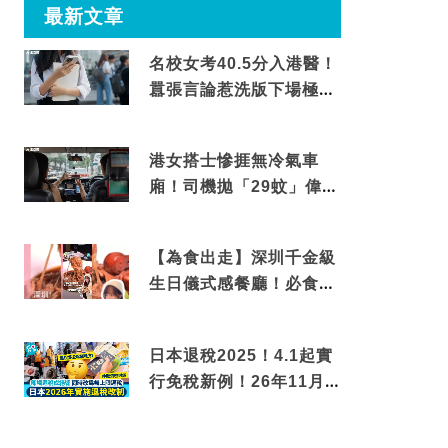
最新文章
名校女考40.5分入港醫！
囂張言論惹洗版下場極震
撼
港女搭士慘捱無冷氣車
廂！司機拋「29蚊」偉論
揭驚人結局
【為食出走】深圳千金級
生日儀式感餐廳！必食失
傳香港名菜仙鶴神針＋黃
金松葉蟹斗
日本退稅2025！4.1起實
行免稅新例！26年11月
新制先付後退 即睇步驟！