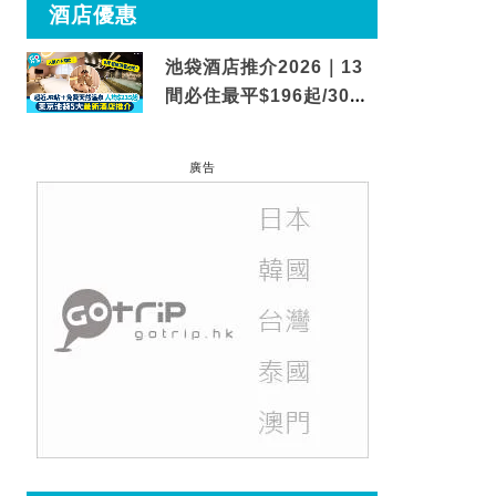
酒店優惠
池袋酒店推介2026｜13
間必住最平$196起/30秒
到車站/免費碳酸溫泉
廣告