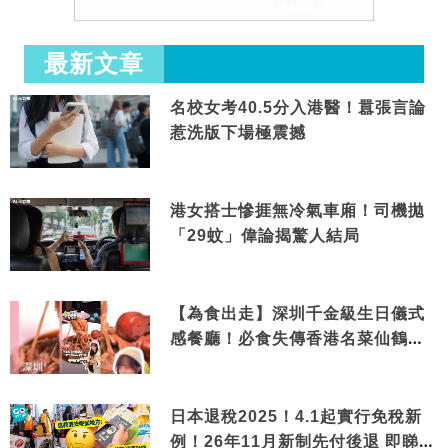
最新文章
名校女考40.5分入港醫！囂張言論
惹洗版下場極震撼
港女搭士慘捱無冷氣車廂！司機拋
「29蚊」偉論揭驚人結局
【為食出走】深圳千金級生日儀式
感餐廳！必食失傳香港名菜仙鶴神
針＋黃金松葉蟹斗
日本退稅2025！4.1起實行免稅新
例！26年11月新制先付後退 即睇步