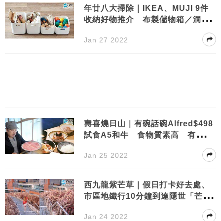
年廿八大掃除｜IKEA、MUJI 9件
收納好物推介 布製儲物箱／洞洞
板／電線整理 最平$9蚊
Jan 27 2022
壽喜燒日山｜有碗話碗Alfred$498
試食A5和牛 食物質素高 有一道
菜不欣賞
Jan 25 2022
西九龍紫芒草｜假日打卡好去處、
市區地鐵行10分鐘到達隱世「芒草
海」
Jan 24 2022