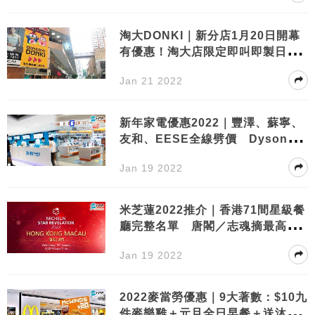
淘大DONKI｜新分店1月20日開幕
有優惠！淘大店限定即叫即製日本
便當＋6大日本花田主題區
Jan 21 2022
新年家電優惠2022｜豐澤、蘇寧、
友和、EESE全線劈價 Dyson吸
塵機減$800 iPhone 13／Sony
Jan 19 2022
藍牙耳機都有
米芝蓮2022推介｜香港71間星級餐
廳完整名單 唐閣／志魂摘最高榮
譽三星 Mono拉丁菜等11間新上
Jan 19 2022
榜
2022麥當勞優惠｜9大著數：$10九
件麥樂雞＋元旦全日早餐＋送沐浴