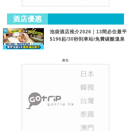
酒店優惠
池袋酒店推介2026｜13間必住最平
$196起/30秒到車站/免費碳酸溫泉
廣告