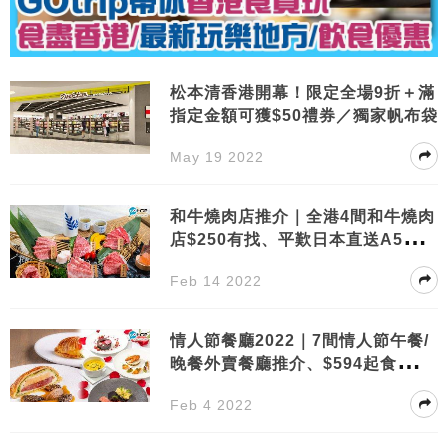
松本清香港開幕！限定全場9折＋滿
指定金額可獲$50禮券／獨家帆布袋
May 19 2022
和牛燒肉店推介｜全港4間和牛燒肉
店$250有找、平歎日本直送A5和
牛！
Feb 14 2022
情人節餐廳2022｜7間情人節午餐/
晚餐外賣餐廳推介、$594起食頂級
安格斯、龍蝦尾
Feb 4 2022