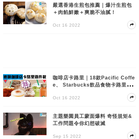
嚴選香港生煎包推薦｜爆汁生煎包
＋肉餡鮮嫩＋爽脆不油膩！
Oct 16 2022
咖啡店卡路里｜18款Pacific Coffe
e、 Starbucks飲品食物卡路里逐
件數！
Oct 16 2022
主題樂園員工蒙面爆料 奇怪規矩&
工作問題令你幻想破滅
Sep 15 2022