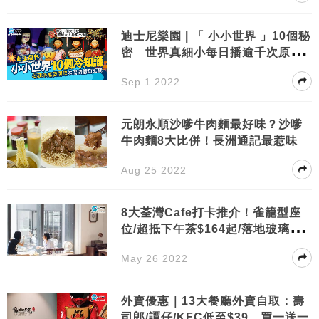
迪士尼樂園 | 「 小小世界 」10個秘
密 世界真細小每日播逾千次原來
有原因
Sep 1 2022
元朗永順沙嗲牛肉麵最好味？沙嗲
牛肉麵8大比併！長洲通記最惹味
Aug 25 2022
8大荃灣Cafe打卡推介！雀籠型座
位/超抵下午茶$164起/落地玻璃Bru
nch餐廳
May 26 2022
外賣優惠｜13大餐廳外賣自取：壽
司郎/譚仔/KFC低至$39、買一送一