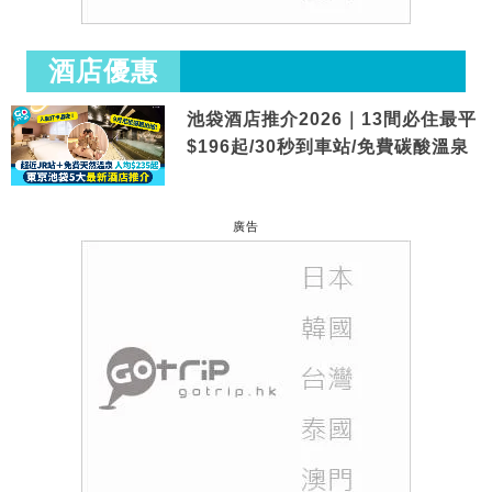
酒店優惠
池袋酒店推介2026｜13間必住最平
$196起/30秒到車站/免費碳酸溫泉
廣告