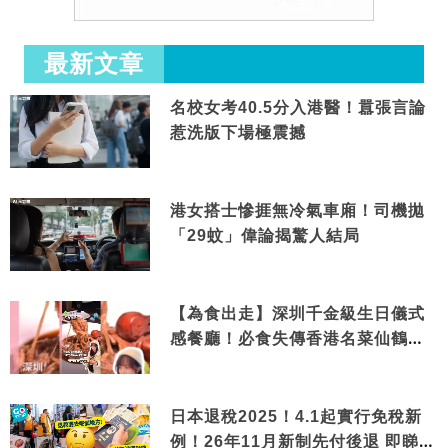
最新文章
名校女考40.5分入港醫！囂張言論
惹洗版下場極震撼
港女搭士慘捱無冷氣車廂！司機拋
「29蚊」偉論揭驚人結局
【為食出走】深圳千金級生日儀式
感餐廳！必食失傳香港名菜仙鶴神
針＋黃金松葉蟹斗
日本退稅2025！4.1起實行免稅新
例！26年11月新制先付後退 即睇步