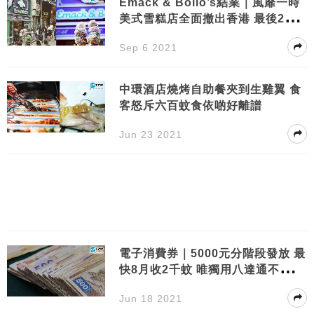
Emack & Bolio’s結業｜風靡一時
美式雪糕店全面撤出香港 最後2星
期！買一送一
Sep 6 2021
中環酒店燒烤自助餐夾到生雞翼 食
客怒斥六百蚊食依啲好離譜
Jun 23 2021
電子消費券｜5000元分階段發放 最
快8月收2千蚊 唯獨用八達通不能合
併使用
Jun 18 2021