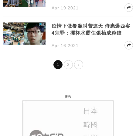
Apr 19 2021
疫情下做餐廳叫苦連天 侍應爆西客
4宗罪：擺杯水霸住張枱成粒鐘
Apr 16 2021
1
2
廣告