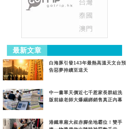
最新文章
白海豚引發143年最熱高溫天文台預
告惡夢持續至這天
中一書單天價近七千惹家長群組洗
版前線老師大爆綑綁銷售真正內幕
港鐵車廂大叔赤腳坐地霸位！雙手