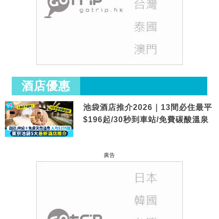
酒店優惠
池袋酒店推介2026｜13間必住最平
$196起/30秒到車站/免費碳酸溫泉
廣告