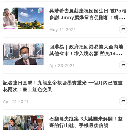
吳若希去農莊慶祝囡囡生日 被Po相
多謝 Jinny嬲爆留言促刪相！網
友：好大官威！
May 11 2021
回港易｜政府把回港易擴大至內地
其他省市！增入境名額 豁免14天強
制檢疫 附申請步驟
Apr 26 2021
記者連日直擊！九龍皇帝觀塘墨寶重光 一個月內已被畫
花兩次！畫上紅色交叉
Apr 24 2021
石樂蕎失蹤案 3大謎團未解開！整
齊的行山鞋、手機最後信號