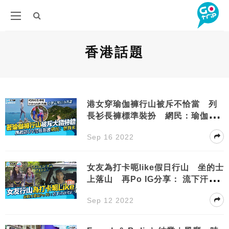
香港話題
港女穿瑜伽褲行山被斥不恰當 列
長衫長褲標準裝扮 網民：瑜伽褲
咪長褲囉！
Sep 16 2022
女友為打卡呃like假日行山 坐的士
上落山 再Po IG分享： 流下汗好
滿足！
Sep 12 2022