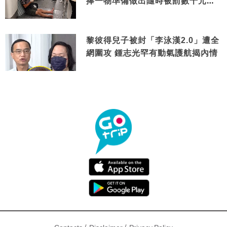
捧一物準備做出隨時被罰數千元舉
動
黎彼得兒子被封「李泳漢2.0」遭全
網圍攻 鍾志光罕有動氣護航揭內情