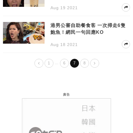
Aug 19 2021
港男公審自助餐食客 一次掃走6隻
鮑魚！網民一句回應KO
Aug 18 2021
…
1
6
7
8
廣告