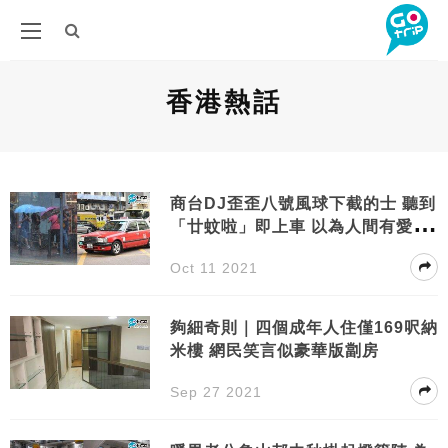
香港熱話
商台DJ歪歪八號風球下截的士 聽到
「廿蚊啦」即上車 以為人間有愛結
局峰迴路轉
Oct 11 2021
夠細奇則｜四個成年人住僅169呎納
米樓 網民笑言似豪華版劏房
Sep 27 2021