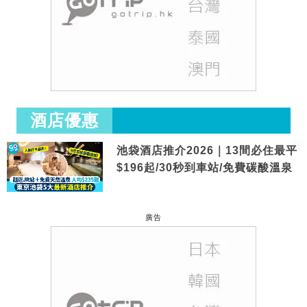
酒店優惠
池袋酒店推介2026｜13間必住最平
$196起/30秒到車站/免費碳酸溫泉
廣告