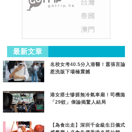
最新文章
名校女考40.5分入港醫！囂張言論
惹洗版下場極震撼
港女搭士慘捱無冷氣車廂！司機拋
「29蚊」偉論揭驚人結局
【為食出走】深圳千金級生日儀式