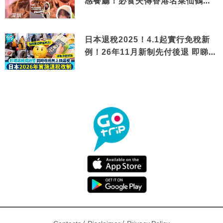
感餐廳！必食失傳香港名菜仙鶴神
針＋黃金松葉蟹斗
日本退稅2025！4.1起實行免稅新
例！26年11月新制先付後退 即睇步
驟！