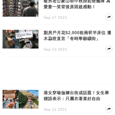
暖男老公象山邨中秋掛起燈籠陣 為
愛妻一笑背後原因超感動！
Sep 17 2021
劏房戶月花$2,000租兩呎半床位 遭
木蝨咬直言「有時寧願瞓街」
Sep 13 2021
港女穿瑜伽褲出街成話題！女生舉
標語表示：只屬衣著喜好自由
Sep 11 2021