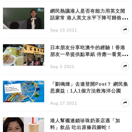
網民熱議港人是否有能力用英文閒
話家常 港人英文水平下降可歸咎學
校教育？
Sep 10 2021
日本朋友分享吃澳牛的經驗！香港
朋友一早提供點單紙 侍應一看竟畫
畫回應
Sep 3 2021
「劉鳴煒」去連登開Post？ 網民集
思廣益：1人1個方法救海洋公園
Aug 27 2021
港人幫襯連鎖珍珠奶茶店遇「加
料」飲品 吐出原條四腳蛇！