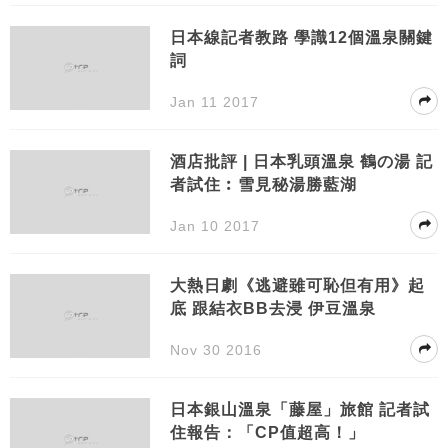
日本線記者教路 學識12個溫泉關鍵
詞
Jan 11 2017
酒店批評 | 日本乳頭溫泉 鶴の湯 記
者試住︰雪見秘湯勝藍湖
Jan 10 2017
大熱日劇《逃避雖可恥但有用》起
底 跟結衣BB去浸 伊豆溫泉
Nov 30 2016
日本銀山溫泉「藤屋」旅館 記者試
住報告：「CP值超高！」