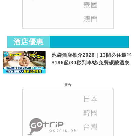
酒店優惠
池袋酒店推介2026｜13間必住最平
$196起/30秒到車站/免費碳酸溫泉
廣告