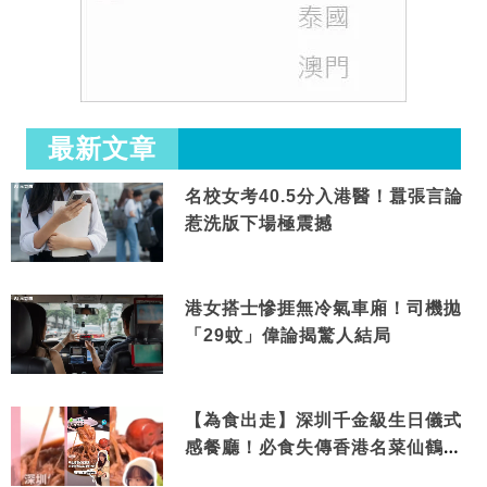
最新文章
名校女考40.5分入港醫！囂張言論
惹洗版下場極震撼
港女搭士慘捱無冷氣車廂！司機拋
「29蚊」偉論揭驚人結局
【為食出走】深圳千金級生日儀式
感餐廳！必食失傳香港名菜仙鶴神
針＋黃金松葉蟹斗