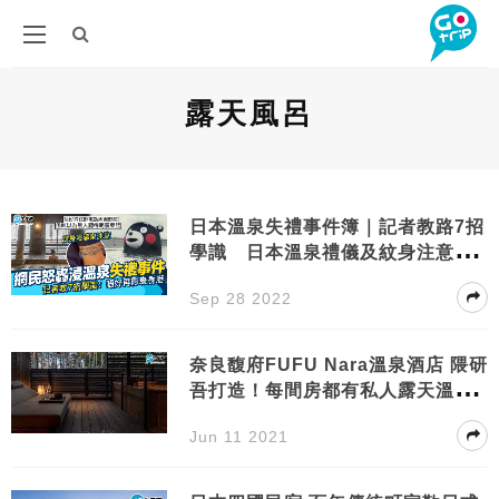
露天風呂
日本溫泉失禮事件簿｜記者教路7招
學識 日本溫泉禮儀及紋身注意事
項
Sep 28 2022
奈良馥府FUFU Nara溫泉酒店 隈研
吾打造！每間房都有私人露天溫泉
＋免費懷石料理！
Jun 11 2021