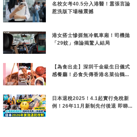
名校女考40.5分入港醫！囂張言論
惹洗版下場極震撼
港女搭士慘捱無冷氣車廂！司機拋
「29蚊」偉論揭驚人結局
【為食出走】深圳千金級生日儀式
感餐廳！必食失傳香港名菜仙鶴神
針＋黃金松葉蟹斗
日本退稅2025！4.1起實行免稅新
例！26年11月新制先付後退 即睇步
驟！