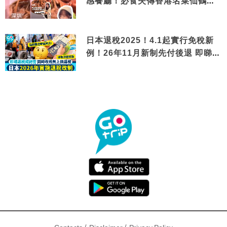
感餐廳！必食失傳香港名菜仙鶴神
針＋黃金松葉蟹斗
日本退稅2025！4.1起實行免稅新
例！26年11月新制先付後退 即睇步
驟！