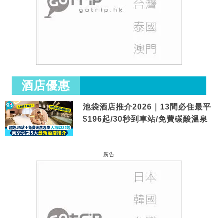
酒店優惠
池袋酒店推介2026｜13間必住最平
$196起/30秒到車站/免費碳酸溫泉
廣告