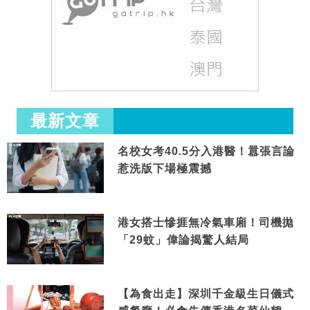
最新文章
名校女考40.5分入港醫！囂張言論
惹洗版下場極震撼
港女搭士慘捱無冷氣車廂！司機拋
「29蚊」偉論揭驚人結局
【為食出走】深圳千金級生日儀式