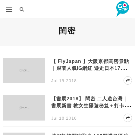
閨密
【 FlyJapan 】大阪京都閨密景點
｜跟著人氣IG網紅 遊走日本17大打
卡熱點
Jul 19 2018
【書展2018】 閨密 二人遊台灣｜
書展新書 教女生攝遊秘笈＋打卡景
點
Jul 18 2018