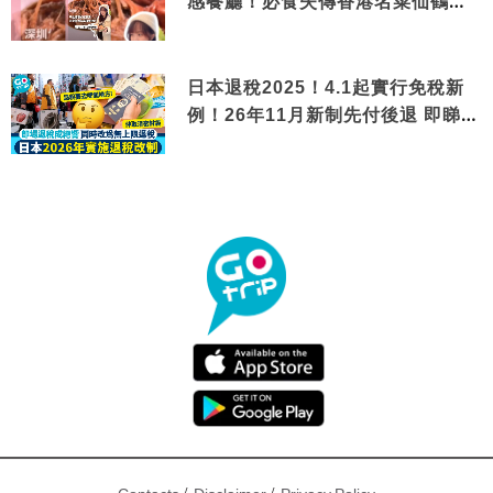
感餐廳！必食失傳香港名菜仙鶴神
針＋黃金松葉蟹斗
日本退稅2025！4.1起實行免稅新
例！26年11月新制先付後退 即睇步
驟！