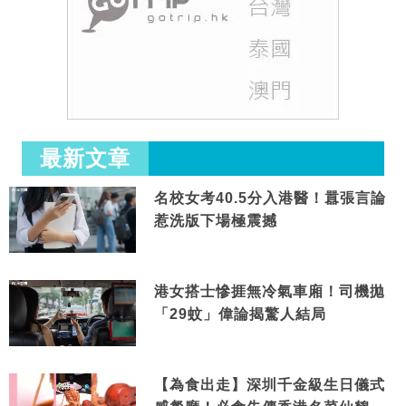
最新文章
名校女考40.5分入港醫！囂張言論
惹洗版下場極震撼
港女搭士慘捱無冷氣車廂！司機拋
「29蚊」偉論揭驚人結局
【為食出走】深圳千金級生日儀式