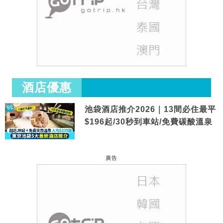
酒店優惠
池袋酒店推介2026｜13間必住最平
$196起/30秒到車站/免費碳酸溫泉
廣告