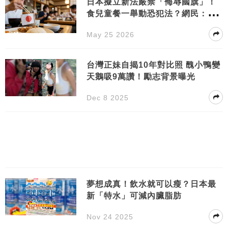
日本擬立新法嚴禁「侮辱國旗」！
食兒童餐一舉動恐犯法？網民：咁
都計？
May 25 2026
台灣正妹自揭10年對比照 醜小鴨變
天鵝吸9萬讚！勵志背景曝光
Dec 8 2025
夢想成真！飲水就可以瘦？日本最
新「特水」可減內臟脂肪
Nov 24 2025