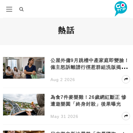
熱話
公屋外傭9月跳槽中產家庭即變臉！
僱主怒訴離譜行徑惹群組洗版揭殘
酷真相
Aug 2 2026
為食7件麥樂雞！26歲網紅斷正 慘
遭遊樂園「終身封殺」後果曝光
May 31 2026