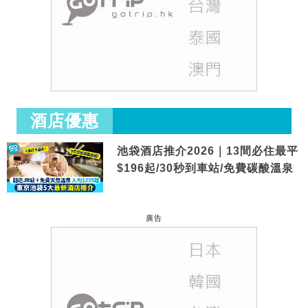
酒店優惠
池袋酒店推介2026｜13間必住最平
$196起/30秒到車站/免費碳酸溫泉
廣告