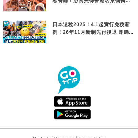
感餐廳！必食失傳香港名菜仙鶴神
針＋黃金松葉蟹斗
日本退稅2025！4.1起實行免稅新
例！26年11月新制先付後退 即睇步
驟！