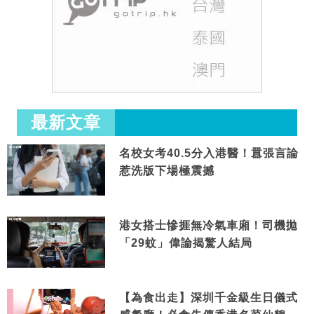
最新文章
名校女考40.5分入港醫！囂張言論
惹洗版下場極震撼
港女搭士慘捱無冷氣車廂！司機拋
「29蚊」偉論揭驚人結局
【為食出走】深圳千金級生日儀式