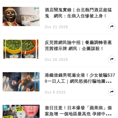
酒店鬧鬼實錄｜台北熱門酒店超猛
鬼 網民：生病入住慘被上身！
Oct 21 2025
反芫茜網民險中招｜餐廳調轉香蔥
芫茜標示牌 網民：企圖謀殺！
Oct 20 2025
港鐵借錢男呃遍全港！少女被騙$37
0一日人工｜網民怒揭行騙地圖：荃
灣屯門都有佢份！
Oct 9 2025
遊日注意！日本爆發「蘋果病」個
案急增 一個地區最高危 孕婦中招或