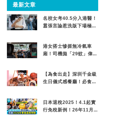
最新文章
名校女考40.5分入港醫！
囂張言論惹洗版下場極震
撼
港女搭士慘捱無冷氣車
廂！司機拋「29蚊」偉論
揭驚人結局
【為食出走】深圳千金級
生日儀式感餐廳！必食失
傳香港名菜仙鶴神針＋黃
金松葉蟹斗
日本退稅2025！4.1起實
行免稅新例！26年11月
新制先付後退 即睇步驟！