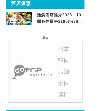
酒店優惠
池袋酒店推介2026｜13
間必住最平$196起/30秒
到車站/免費碳酸溫泉
廣告