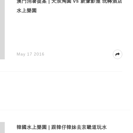
澳門消暑提案 | 天浪淘園 vs 新濠影滙 玩轉酒店
水上樂園
May 17 2016
韓國水上樂園 | 跟韓仔韓妹去京畿道玩水