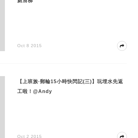
廁滑梯
Oct 8 2015
【上班族·郵輪15小時快閃記(三)】玩埋水先返
工啦！@Andy
Oct 2 2015