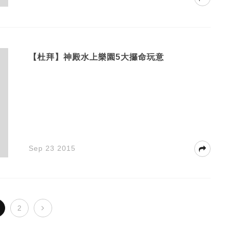
【杜拜】神殿水上樂園5大攞命玩意
Sep 23 2015
2