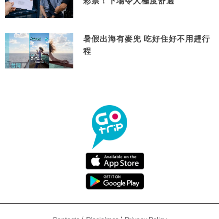
彩票！下場令人極度舒適
暑假出海有麥兜 吃好住好不用趕行
程