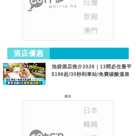
酒店優惠
池袋酒店推介2026｜13間必住最平
$196起/30秒到車站/免費碳酸溫泉
廣告