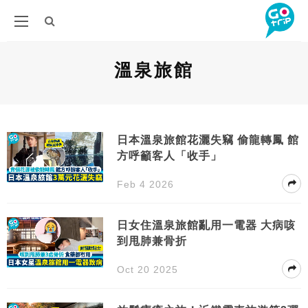
溫泉旅館
日本溫泉旅館花灑失竊 偷龍轉鳳 館
方呼籲客人「收手」
Feb 4 2026
日女住溫泉旅館亂用一電器 大病咳
到甩肺兼骨折
Oct 20 2025