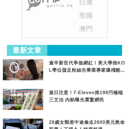
最新文章
逾半新世代爭做網紅！美大學推KO
L學位儲足粉絲先畢業專家爆殘酷現
實
遊日注意！7-Eleven推198円極端
三文治 內餡曝光震驚網民
28歲女郵差中途偷走2600美元救命