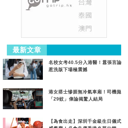
最新文章
名校女考40.5分入港醫！囂張言論
惹洗版下場極震撼
港女搭士慘捱無冷氣車廂！司機拋
「29蚊」偉論揭驚人結局
【為食出走】深圳千金級生日儀式