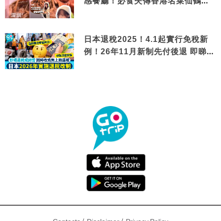
感餐廳！必食失傳香港名菜仙鶴神
針＋黃金松葉蟹斗
日本退稅2025！4.1起實行免稅新
例！26年11月新制先付後退 即睇步
驟！