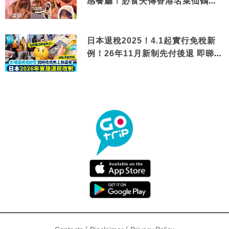
感餐廳！必食失傳香港名菜仙鶴神
針＋黃金松葉蟹斗
日本退稅2025！4.1起實行免稅新
例！26年11月新制先付後退 即睇步
驟！