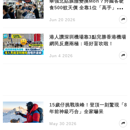
華強北貼膜險變換Mon？外國客硬
食500蚊天價 全靠1位「高手」出面
拆解…
Jun 20 2026
港人讚深圳機場靠3點完勝香港機場
網民反應兩極：唔好盲吹啦！
Jun 4 2026
15歲仔挑戰珠峰！登頂一刻驚現「8
年前神級巧合」全家嚇呆
May 30 2026