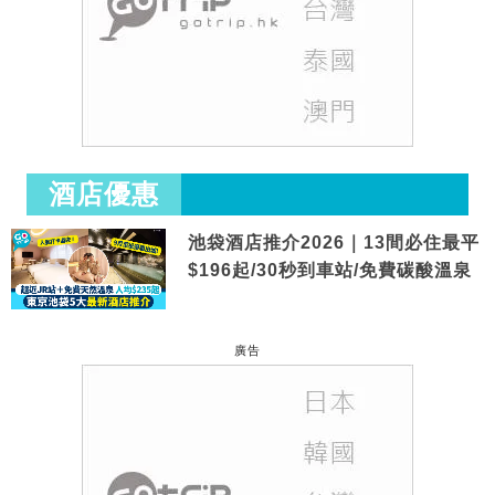
酒店優惠
池袋酒店推介2026｜13間必住最平
$196起/30秒到車站/免費碳酸溫泉
廣告