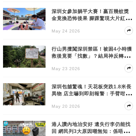
深圳女參加躺平大賽！贏百幾蚊獎
金竟換恐怖後果 腳踝驚現大片紅斑
慘變豬蹄
May 24 2026
行山男擅闖深圳禁區！被困4小時獲
救後竟要「找數」？結局神反轉全
城熱議！
May 23 2026
深圳包舖驚魂！天花板突跌1.8米長
異物 店主嚇到即刻報警：手臂咁
粗！
May 20 2026
港人讚內地治安好 遺失行李仍能找
回 網民列3大原因嘲無知：係唔敢