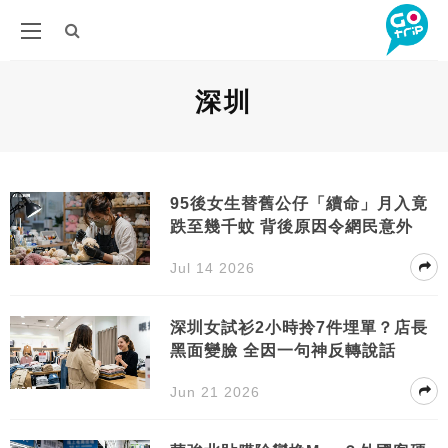
深圳
95後女生替舊公仔「續命」月入竟
跌至幾千蚊 背後原因令網民意外
Jul 14 2026
深圳女試衫2小時拎7件埋單？店長
黑面變臉 全因一句神反轉說話
Jun 21 2026