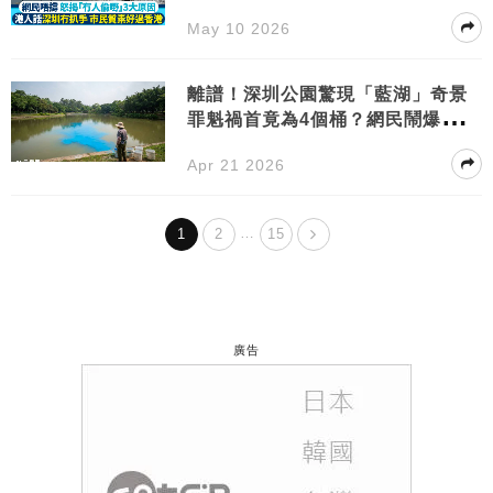
偷咋！
May 10 2026
離譜！深圳公園驚現「藍湖」奇景
罪魁禍首竟為4個桶？網民鬧爆：自
私到極！
Apr 21 2026
…
1
2
15
廣告