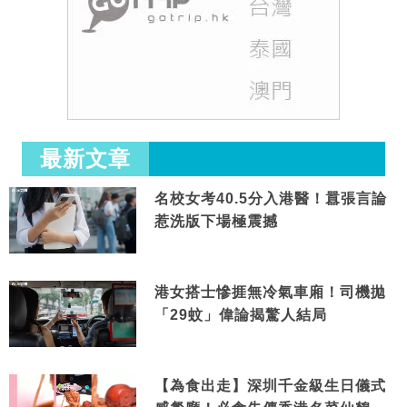
最新文章
名校女考40.5分入港醫！囂張言論
惹洗版下場極震撼
港女搭士慘捱無冷氣車廂！司機拋
「29蚊」偉論揭驚人結局
【為食出走】深圳千金級生日儀式