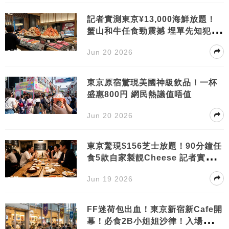
記者實測東京¥13,000海鮮放題！
蟹山和牛任食勁震撼 埋單先知犯1
個低級錯誤慘變水魚
Jun 20 2026
東京原宿驚現美國神級飲品！一杯
盛惠800円 網民熱議值唔值
Jun 20 2026
東京驚現$156芝士放題！90分鐘任
食5款自家製靚Cheese 記者實測：
回本無難度
Jun 19 2026
FF迷荷包出血！東京新宿新Cafe開
幕！必食2B小姐姐沙律！入場先收