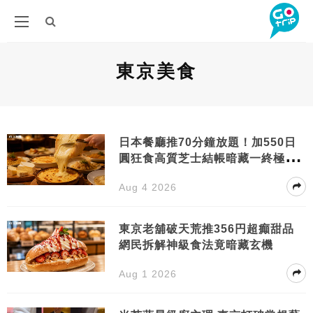
東京美食
日本餐廳推70分鐘放題！加550日
圓狂食高質芝士結帳暗藏一終極驚
喜
Aug 4 2026
東京老舖破天荒推356円超癲甜品
網民拆解神級食法竟暗藏玄機
Aug 1 2026