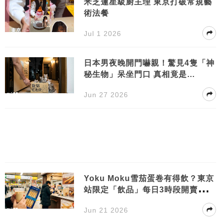
​​米芝蓮星級廚主理 東京打破常規藝
術法餐
Jul 1 2026
日本男夜晚開門嚇親！驚見4隻「神
秘生物」呆坐門口 真相竟是…
Jun 27 2026
Yoku Moku雪茄蛋卷有得飲？東京
站限定「飲品」每日3時段開賣！想
試都難！
Jun 21 2026