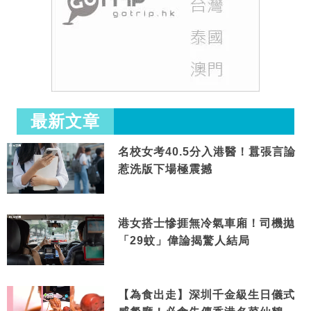
最新文章
名校女考40.5分入港醫！囂張言論
惹洗版下場極震撼
港女搭士慘捱無冷氣車廂！司機拋
「29蚊」偉論揭驚人結局
【為食出走】深圳千金級生日儀式