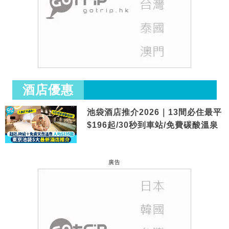
酒店優惠
池袋酒店推介2026｜13間必住最平
$196起/30秒到車站/免費碳酸溫泉
廣告