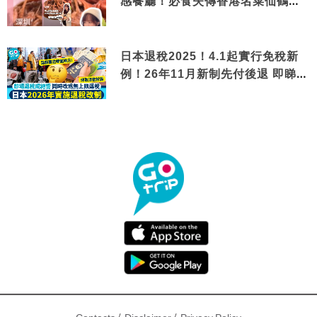
感餐廳！必食失傳香港名菜仙鶴神
針＋黃金松葉蟹斗
日本退稅2025！4.1起實行免稅新
例！26年11月新制先付後退 即睇步
驟！