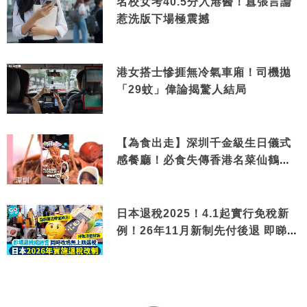
名校女考40.5分入港醫！囂張言論
惹洗版下場極震撼
港女搭士慘捱無冷氣車廂！司機拋
「29蚊」偉論揭驚人結局
【為食出走】深圳千金級生日儀式
感餐廳！必食失傳香港名菜仙鶴神
針＋黃金松葉蟹斗
日本退稅2025！4.1起實行免稅新
例！26年11月新制先付後退 即睇步
驟！