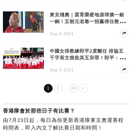
東京殘奧｜梁育榮硬地滾球摘一銀
一銅！五朝元老靠一招贏得任教練
的老婆芳心
Sep 4 2021
中國女排教練郎平2度離任 排協五
千字長文狠批其五宗罪！郎平：無
愧於心
Sep 3 2021
…
1
2
16
香港隊會於那些日子有比賽？
由7月23日起，每日為你更新香港隊東京奧運賽程
時間表，即入內文了解比賽日期和時間！