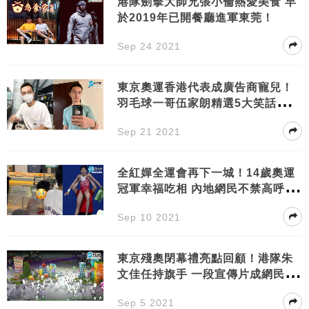
港隊劍擊大師兄張小倫熱愛美食 早
於2019年已開餐廳進軍東莞！
Sep 24 2021
東京奧運香港代表成廣告商寵兒！
羽毛球一哥伍家朗精選5大笑話並送
出口罩
Sep 21 2021
全紅嬋全運會再下一城！14歲奧運
冠軍幸福吃相 內地網民不禁高呼：
好可愛
Sep 10 2021
東京殘奧閉幕禮亮點回顧！港隊朱
文佳任持旗手 一段宣傳片成網民熱
話
Sep 5 2021