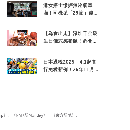
港女搭士慘捱無冷氣車
廂！司機拋「29蚊」偉論
揭驚人結局
【為食出走】深圳千金級
生日儀式感餐廳！必食失
傳香港名菜仙鶴神針＋黃
金松葉蟹斗
日本退稅2025！4.1起實
行免稅新例！26年11月
新制先付後退 即睇步驟！
ip》
、
《NM+新Monday》
、
《東方新地》
、