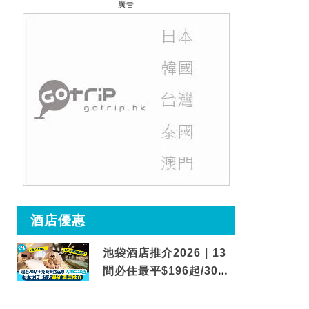
廣告
酒店優惠
池袋酒店推介2026｜13
間必住最平$196起/30秒
到車站/免費碳酸溫泉