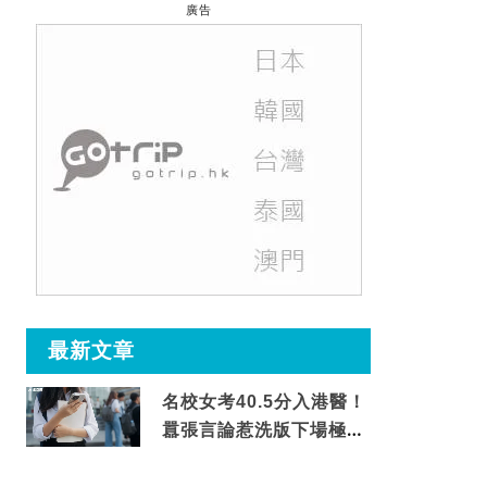
廣告
最新文章
名校女考40.5分入港醫！
囂張言論惹洗版下場極震
撼