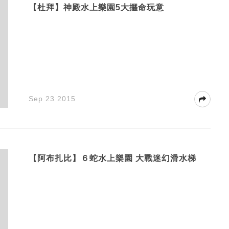
【杜拜】神殿水上樂園5大攞命玩意
Sep 23 2015
【阿布扎比】６蛇水上樂園 大戰迷幻滑水梯