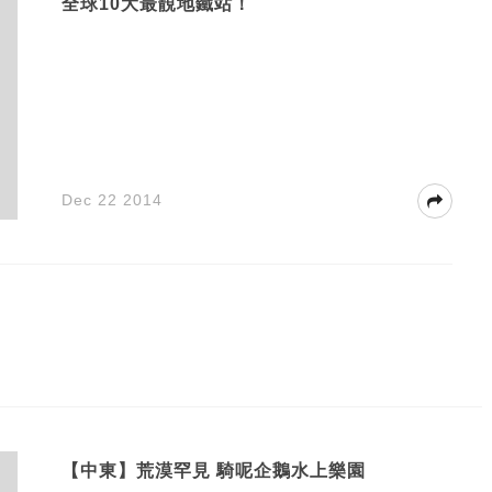
全球10大最靚地鐵站！
Dec 22 2014
【中東】荒漠罕見 騎呢企鵝水上樂園