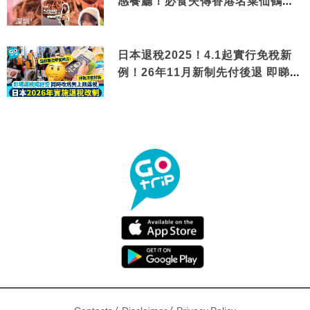
感餐廳！必食失傳香港名菜仙鶴神
針＋黃金松葉蟹斗
日本退稅2025！4.1起實行免稅新
例！26年11月新制先付後退 即睇步
驟！