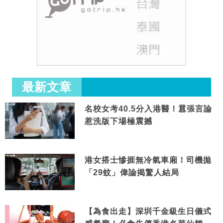
最新文章
名校女考40.5分入港醫！囂張言論
惹洗版下場極震撼
港女搭士慘捱無冷氣車廂！司機拋
「29蚊」偉論揭驚人結局
【為食出走】深圳千金級生日儀式