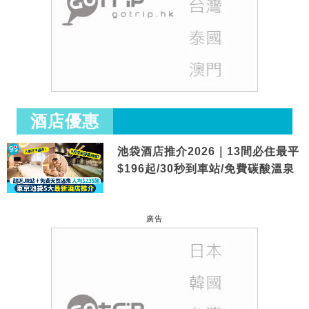
酒店優惠
池袋酒店推介2026｜13間必住最平
$196起/30秒到車站/免費碳酸溫泉
廣告