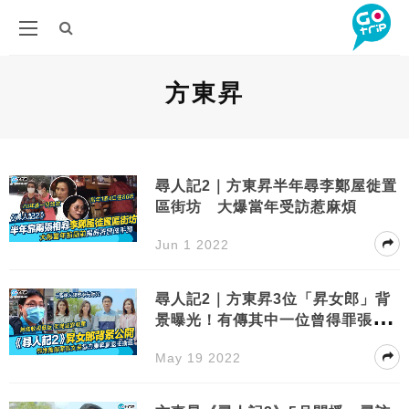
方東昇
尋人記2｜方東昇半年尋李鄭屋徙置
區街坊 大爆當年受訪惹麻煩
Jun 1 2022
尋人記2｜方東昇3位「昇女郎」背
景曝光！有傳其中一位曾得罪張文
采
May 19 2022