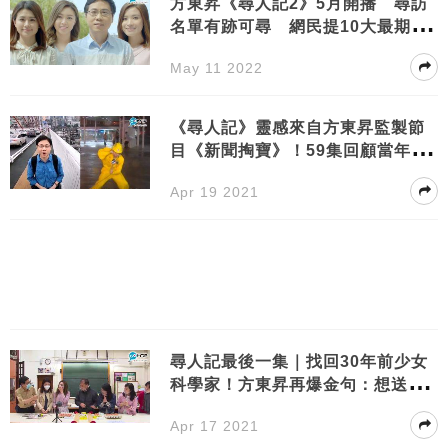
方東昇《尋人記2》5月開播 尋訪
名單有跡可尋 網民提10大最期待
新聞人物
May 11 2022
《尋人記》靈感來自方東昇監製節
目《新聞掏寶》！59集回顧當年珍
貴新聞片段
Apr 19 2021
尋人記最後一集｜找回30年前少女
科學家！方東昇再爆金句：想送Th
ank橋畀大家
Apr 17 2021