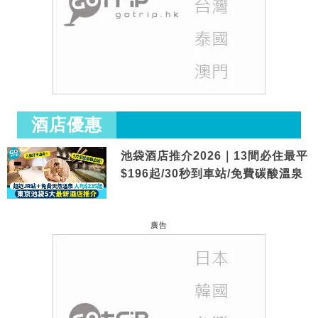
酒店優惠
池袋酒店推介2026｜13間必住最平
$196起/30秒到車站/免費碳酸溫泉
廣告