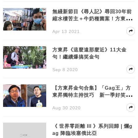
無綫新節目《尋人記》尋回30年前
縮水樓苦主＋牛奶種菌案！方東昇
再爆金句
Apr 13 2021
方東昇《這麼遠那麼近》11大金
句！繼續爆搞笑金句
Sep 8 2020
【方東昇金句合集】「Gag王」方
東昇獨特主持技巧 新一季好笑金
句逐個數！
Aug 30 2020
《 世界零距離 III 》系列回歸 | 爛g
ag 降臨埃塞俄比亞