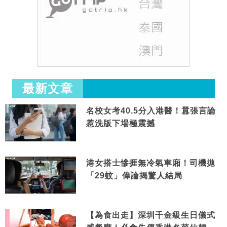
最新文章
名校女考40.5分入港醫！囂張言論
惹洗版下場極震撼
港女搭士慘捱無冷氣車廂！司機拋
「29蚊」偉論揭驚人結局
【為食出走】深圳千金級生日儀式