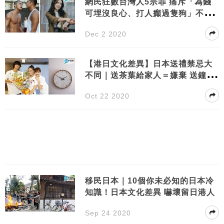
網民狂數台灣人5宗罪 痛斥「為錢
可埋沒良心、打人癲過隻狗」不少
人出言反駁
Dec 2 2020
【港日文化差異】日本送禮禁忌大
不同｜送茶葉給家人＝嫌棄 送鐘＝
暗串讀書少
Oct 22 2020
移民日本｜10個你未必知的日本冷
知識！日本文化差異 嚇壞留日港人
Sep 24 2020