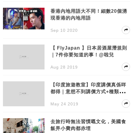
香港內地用語大不同！細數20個湧
現香港的內地用語
Sep 10 2020
【 FlyJapan 】日本居酒屋潛規則
｜7件你要知道的事！@啦兒
Aug 28 2019
【印度旅遊教室】印度講價真係咩
都得｜意想不到講價方式+種類！識
得玩，印度其實幾好玩！
May 24 2019
去旅行時無法習慣嘅文化，美國食
飯畀小費肉都赤埋