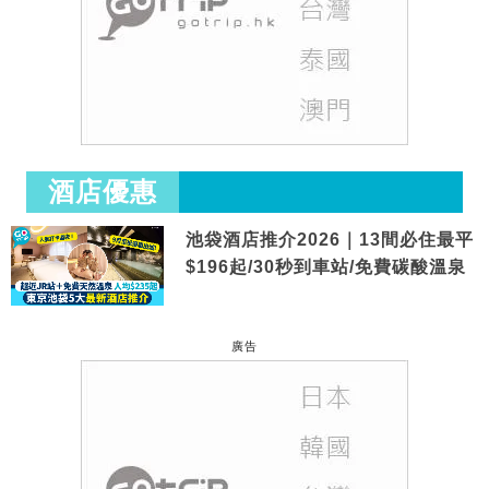
酒店優惠
池袋酒店推介2026｜13間必住最平
$196起/30秒到車站/免費碳酸溫泉
廣告