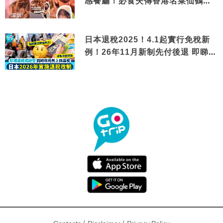
感餐廳！必食失傳香港名菜仙鶴神
針＋黃金松葉蟹斗
日本退稅2025！4.1起實行免稅新
例！26年11月新制先付後退 即睇步
驟！