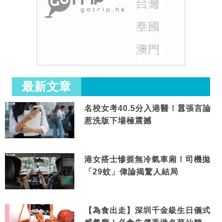
最新文章
名校女考40.5分入港醫！囂張言論
惹洗版下場極震撼
港女搭士慘捱無冷氣車廂！司機拋
「29蚊」偉論揭驚人結局
【為食出走】深圳千金級生日儀式