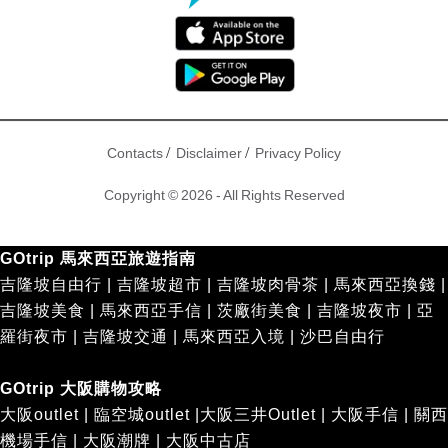
/
/
Contacts
Disclaimer
Privacy Policy
Copyright © 2026 - All Rights Reserved
GOtrip 馬來西亞旅遊指南
吉隆坡自由行
|
吉隆坡超市
|
吉隆坡肉骨茶
|
馬來西亞換錢
|
吉隆坡美食
|
馬來西亞手信
|
茨廠街美食
|
吉隆坡夜市
|
亞
羅街夜市
|
吉隆坡交通
|
馬來西亞入境
|
沙巴自由行
GOtrip 大阪購物攻略
大阪outlet
|
臨空城outlet
|
大阪三井Outlet
|
大阪手信
|
關西
機場手信
|
大阪潮牌
|
大阪中古店