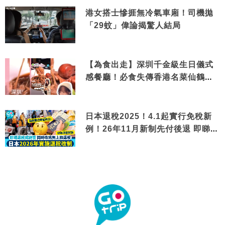
港女搭士慘捱無冷氣車廂！司機拋
「29蚊」偉論揭驚人結局
【為食出走】深圳千金級生日儀式
感餐廳！必食失傳香港名菜仙鶴神
針＋黃金松葉蟹斗
日本退稅2025！4.1起實行免稅新
例！26年11月新制先付後退 即睇步
驟！