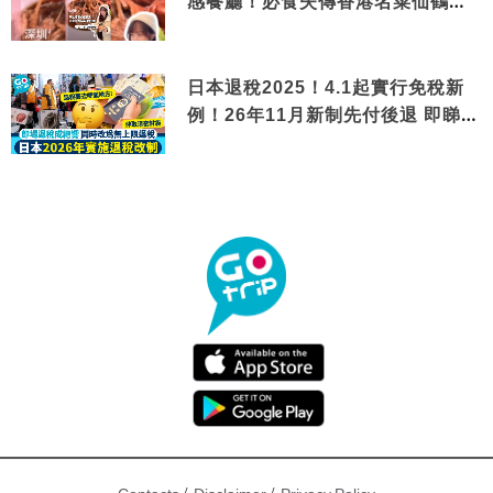
感餐廳！必食失傳香港名菜仙鶴神
針＋黃金松葉蟹斗
日本退稅2025！4.1起實行免稅新
例！26年11月新制先付後退 即睇步
驟！