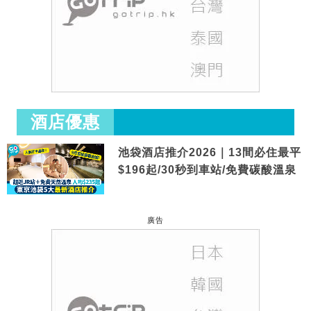
酒店優惠
池袋酒店推介2026｜13間必住最平
$196起/30秒到車站/免費碳酸溫泉
廣告