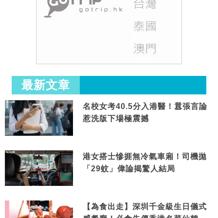
最新文章
名校女考40.5分入港醫！囂張言論
惹洗版下場極震撼
港女搭士慘捱無冷氣車廂！司機拋
「29蚊」偉論揭驚人結局
【為食出走】深圳千金級生日儀式