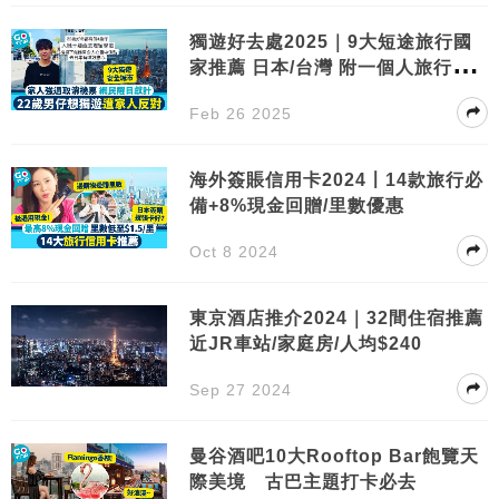
獨遊好去處2025｜9大短途旅行國
家推薦 日本/台灣 附一個人旅行好
處
Feb 26 2025
海外簽賬信用卡2024〡14款旅行必
備+8%現金回贈/里數優惠
Oct 8 2024
東京酒店推介2024｜32間住宿推薦
近JR車站/家庭房/人均$240
Sep 27 2024
曼谷酒吧10大Rooftop Bar飽覽天
際美境 古巴主題打卡必去