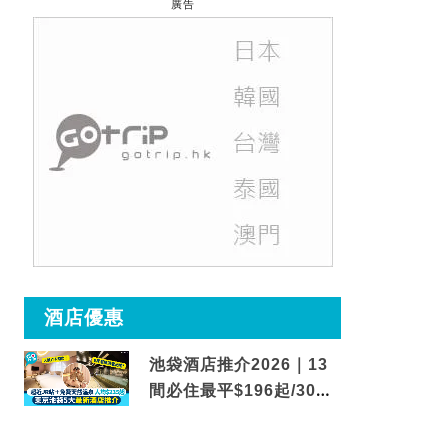
廣告
酒店優惠
池袋酒店推介2026｜13
間必住最平$196起/30秒
到車站/免費碳酸溫泉