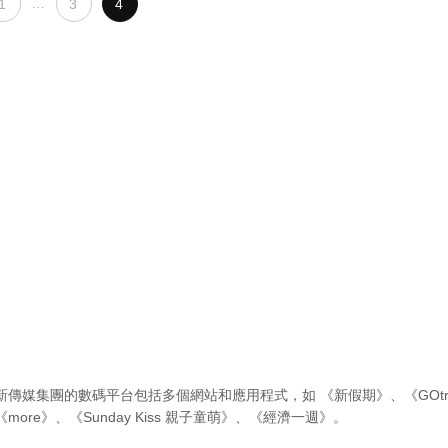
…
1
3
4
新傳媒集團的數碼平台包括多個網站和應用程式，如
《新假期》
、
《GOtr
《more》
、
《Sunday Kiss 親子童萌》
、
《經濟一週》
。