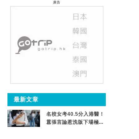
廣告
最新文章
名校女考40.5分入港醫！
囂張言論惹洗版下場極震
撼