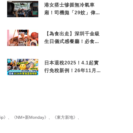
港女搭士慘捱無冷氣車
廂！司機拋「29蚊」偉論
揭驚人結局
【為食出走】深圳千金級
生日儀式感餐廳！必食失
傳香港名菜仙鶴神針＋黃
金松葉蟹斗
日本退稅2025！4.1起實
行免稅新例！26年11月
新制先付後退 即睇步
驟！
ip》
、
《NM+新Monday》
、
《東方新地》
、