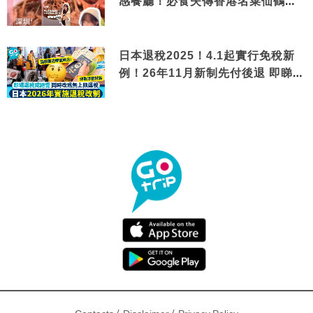
感餐廳！必食失傳香港名菜仙鶴神
針＋黃金松葉蟹斗
日本退稅2025！4.1起實行免稅新
例！26年11月新制先付後退 即睇步
驟！