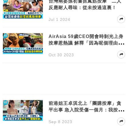
台灣兩婆孫初嘗抓鳳筋按摩 二人
反應耐人尋味：從未按過這裏！
Jul 1 2024
AirAsia 59歲CEO開會時剝光上身
按摩惹熱議 解釋「因為呢個理由」
網民唔收貨
Oct 30 2023
前港姐王卓淇北上「團購按摩」貪
平出事 急入院受傷一個月：我按到
咁嘅樣！
Sep 8 2023