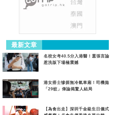
最新文章
名校女考40.5分入港醫！囂張言論
惹洗版下場極震撼
港女搭士慘捱無冷氣車廂！司機拋
「29蚊」偉論揭驚人結局
【為食出走】深圳千金級生日儀式