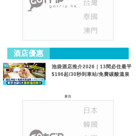
酒店優惠
池袋酒店推介2026｜13間必住最平
$196起/30秒到車站/免費碳酸溫泉
廣告