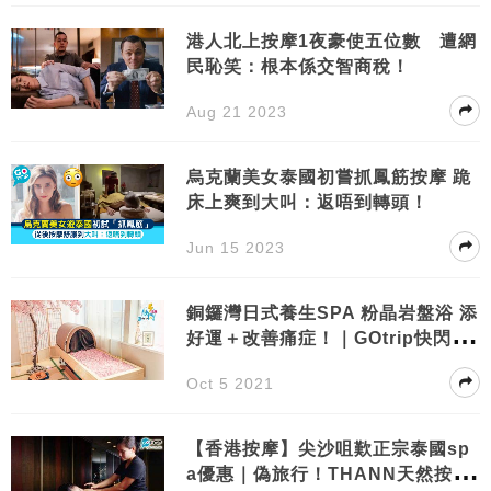
港人北上按摩1夜豪使五位數 遭網
民恥笑：根本係交智商稅！
Aug 21 2023
烏克蘭美女泰國初嘗抓鳳筋按摩 跪
床上爽到大叫：返唔到轉頭！
Jun 15 2023
銅鑼灣日式養生SPA 粉晶岩盤浴 添
好運＋改善痛症！｜GOtrip快閃12
點
Oct 5 2021
【香港按摩】尖沙咀歎正宗泰國sp
a優惠｜偽旅行！THANN天然按摩