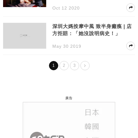
減壓放鬆
Oct 12 2020
深圳大媽按摩中風 致半身癱瘓 | 店
方拒賠：「她沒說明病史！」
May 30 2019
1
2
3
廣告