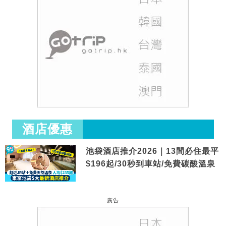
酒店優惠
池袋酒店推介2026｜13間必住最平
$196起/30秒到車站/免費碳酸溫泉
廣告