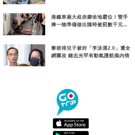
港鐵車廂大叔赤腳坐地霸位！雙手
捧一物準備做出隨時被罰數千元舉
動
黎彼得兒子被封「李泳漢2.0」遭全
網圍攻 鍾志光罕有動氣護航揭內情