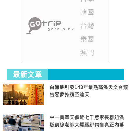
最新文章
白海豚引發143年最熱高溫天文台預
告惡夢持續至這天
中一書單天價近七千惹家長群組洗
版前線老師大爆綑綁銷售真正內幕