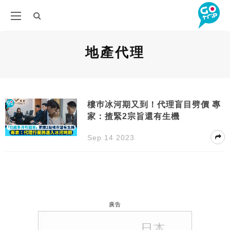
地產代理
樓巿冰河期又到！代理盲目劈價 專
家：揸緊2宗旨還有生機
Sep 14 2023
廣告