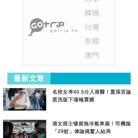
最新文章
名校女考40.5分入港醫！囂張言論
惹洗版下場極震撼
港女搭士慘捱無冷氣車廂！司機拋
「29蚊」偉論揭驚人結局