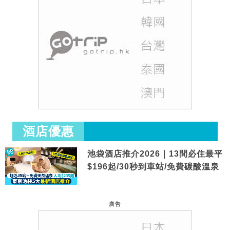
酒店優惠
池袋酒店推介2026｜13間必住最平
$196起/30秒到車站/免費碳酸溫泉
廣告