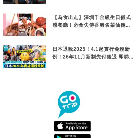
【為食出走】深圳千金級生日儀式
感餐廳！必食失傳香港名菜仙鶴神
針＋黃金松葉蟹斗
日本退稅2025！4.1起實行免稅新
例！26年11月新制先付後退 即睇步
驟！