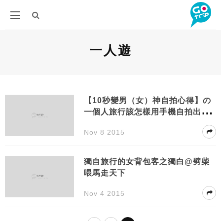
一人遊
【10秒變男（女）神自拍心得】の
一個人旅行該怎樣用手機自拍出非
一般的遊客照@劈柴喂馬走天下
Nov 8 2015
獨自旅行的女背包客之獨白@劈柴
喂馬走天下
Nov 4 2015