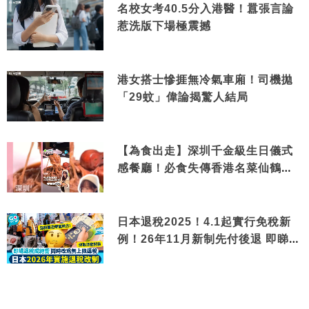
名校女考40.5分入港醫！囂張言論
惹洗版下場極震撼
港女搭士慘捱無冷氣車廂！司機拋
「29蚊」偉論揭驚人結局
【為食出走】深圳千金級生日儀式
感餐廳！必食失傳香港名菜仙鶴神
針＋黃金松葉蟹斗
日本退稅2025！4.1起實行免稅新
例！26年11月新制先付後退 即睇步
驟！