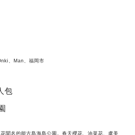
Onki、Man、福岡市
人包
園
賞花聞名的能古島海島公園。春天櫻花、油菜花、虞美