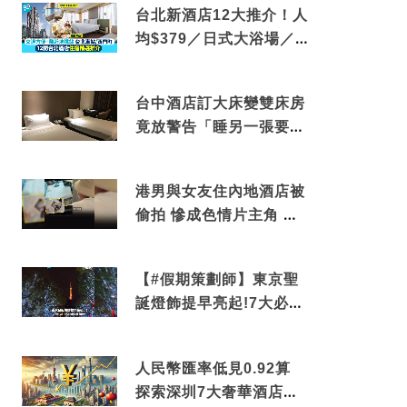
台北新酒店12大推介！人
均$379／日式大浴場／1
分鐘到捷運／米芝蓮推介
台中酒店訂大床變雙床房
竟放警告「睡另一張要加
錢」網民：好孤寒
港男與女友住內地酒店被
偷拍 慘成色情片主角 鏡
頭位置曝光 逾180間酒店
中招
【#假期策劃師】東京聖
誕燈飾提早亮起!7大必去
打卡點 快把路線收藏吧
人民幣匯率低見0.92算
探索深圳7大奢華酒店體