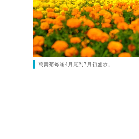
萬壽菊每逢4月尾到7月初盛放。