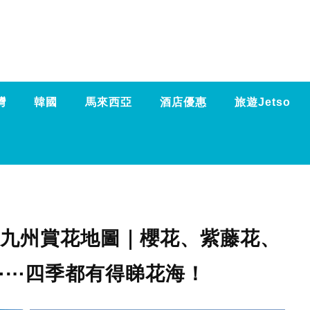
灣
韓國
馬來西亞
酒店優惠
旅遊Jetso
0大九州賞花地圖｜櫻花、紫藤花、
⋯⋯四季都有得睇花海！