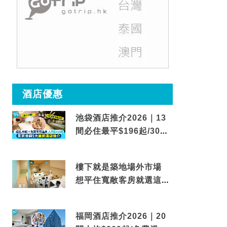
酒店優惠
池袋酒店推介2026｜13
間必住最平$196起/30秒
到車站/免費碳酸溫泉
樓下就是築地場外市場
想平住寬敞客房就選這間
東京酒店
福岡酒店推介2026｜20