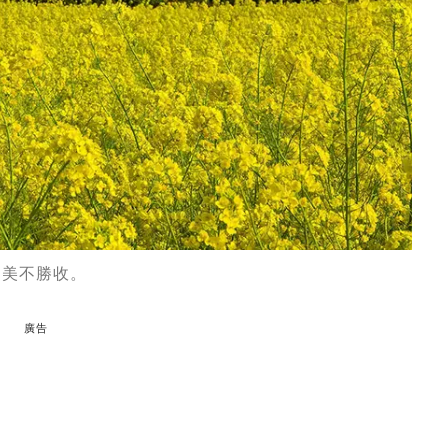
，美不勝收。
廣告