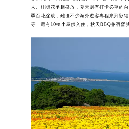
人、杜鵑花爭相盛放，夏天則有打卡必至的向
季百花綻放，難怪不少海外遊客專程來到影結
等，還有10棟小屋供入住，秋天BBQ兼宿營