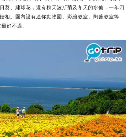
日葵、繡球花，還有秋天波斯菊及冬天的水仙，一年四
婚相。園內設有迷你動物園、彩繪教室、陶藝教室等
就最好不過。