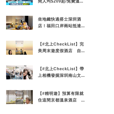
間人均$209起/免費溫泉/
近博多車站
坐地鐵快過搭士深圳酒
店！福田口岸兩站抵達
還有免費烘洗服務
【#北上CheckList】完
美周末遊度假酒店 自帶
電影院 必打卡深圳膠囊
列車
【#北上CheckList】帶
上相機發掘深圳南山文藝
角落 2天1夜住進海景套
房享受私人時光
【#精明遊】預算有限就
住這間京都溫泉酒店 車
站行5分鐘可達 必吃自助
早餐