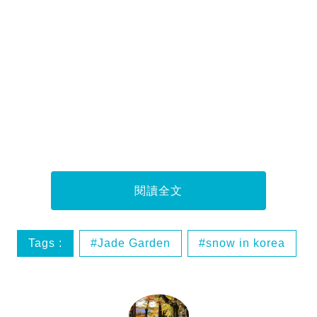
閱讀全文
Tags :
Jade Garden
snow in korea
南怡島Nami island
晨靜樹木園The garden of morning calm