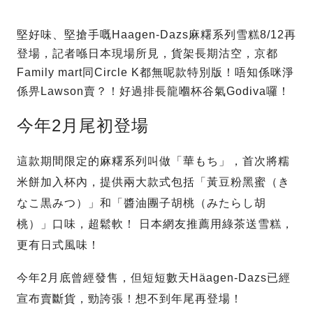
堅好味、堅搶手嘅Haagen-Dazs麻糬系列雪糕8/12再
登場，記者喺日本現場所見，貨架長期沽空，京都
Family mart同Circle K都無呢款特別版！唔知係咪淨
係畀Lawson賣？！
好過排長龍嗰杯谷氣Godiva囉！
今年2月尾初登場
這款期間限定的麻糬系列叫做「華もち」，首次將糯
米餅加入杯內，提供兩大款式包括「黃豆粉黑蜜（き
なこ黒みつ）」和「醬油團子胡桃（みたらし胡
桃）」口味，超鬆軟！ 日本網友推薦用綠茶送雪糕，
更有日式風味！
今年2月底曾經發售，但短短數天Häagen-Dazs已經
宣布賣斷貨，勁誇張！想不到年尾再登場！