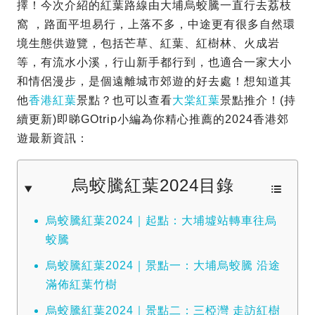
擇！今次介紹的紅葉路線由大埔烏蛟騰一直行去荔枝
窩 ，路面平坦易行，上落不多，中途更有很多自然環
境生態供遊覽，包括芒草、紅葉、紅樹林、火成岩
等，有流水小溪，行山新手都行到，也適合一家大小
和情侶漫步，是個遠離城市郊遊的好去處！想知道其
他
香港紅葉
景點？也可以查看
大棠紅葉
景點推介！(持
續更新)即睇GOtrip小編為你精心推薦的2024香港郊
遊最新資訊：
烏蛟騰紅葉2024目錄
烏蛟騰紅葉2024｜起點：大埔墟站轉車往烏
蛟騰
烏蛟騰紅葉2024｜景點一：大埔烏蛟騰 沿途
滿佈紅葉竹樹
烏蛟騰紅葉2024｜景點二：三椏灣 走訪紅樹