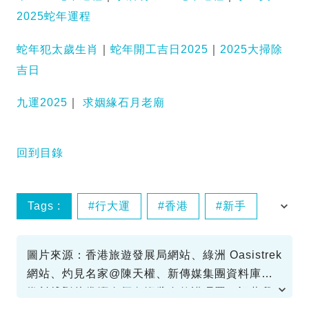
2025蛇年運程
蛇年犯太歲生肖
｜
蛇年開工吉日2025
｜
2025大掃除
吉日
九運2025
｜
求姻緣石月老廟
回到目錄
Tags :
行大運
香港
新手
行山路線
圖片來源：香港旅遊發展局網站、綠洲 Oasistrek
網站、灼見名家@陳天權、新傳媒集團資料庫、
健行筆記@納維布魯、漁農自然護理署、記著我
資料或影片來源：
原文網址