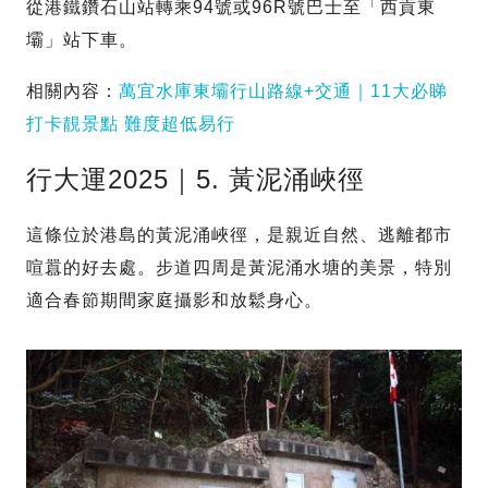
從港鐵鑽石山站轉乘94號或96R號巴士至「西貢東
壩」站下車。
相關內容：
萬宜水庫東壩行山路線+交通｜11大必睇
打卡靚景點 難度超低易行
行大運2025｜5. 黃泥涌峽徑
這條位於港島的黃泥涌峽徑，是親近自然、逃離都市
喧囂的好去處。步道四周是黃泥涌水塘的美景，特別
適合春節期間家庭攝影和放鬆身心。