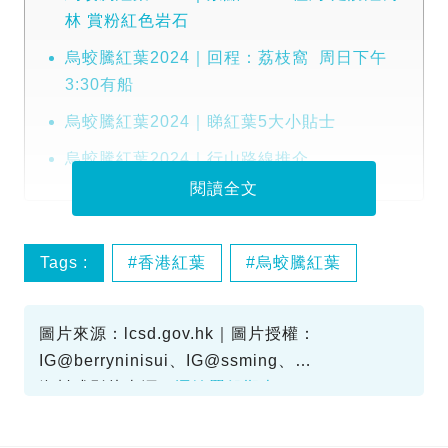
林 賞粉紅色岩石
烏蛟騰紅葉2024｜回程：荔枝窩 周日下午
3:30有船
烏蛟騰紅葉2024｜睇紅葉5大小貼士
烏蛟騰紅葉2024｜行山路線推介
閱讀全文
Tags :
香港紅葉
烏蛟騰紅葉
烏蛟騰新手簡易路線
烏蛟騰交通
圖片來源：lcsd.gov.hk｜圖片授權：
IG@berryninisui、IG@ssming、
IG@florescencewater
資料或影片來源：
運輸署船期表