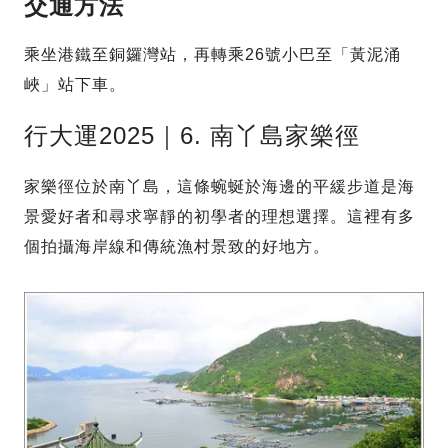
交通方法
乘坐港鐵至銅鑼灣站，再轉乘26號小巴至「黃泥涌
峽」站下車。
行大運2025｜6. 南丫島家樂徑
家樂徑位於南丫島，這條蜿蜒於海邊的平緩步道是海
景愛好者和尋求寧靜的初學者的理想選擇。這裡有多
個拍攝海岸線和傳統漁村景致的好地方。