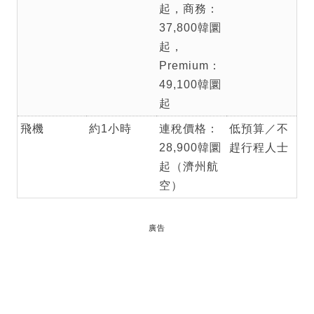
起，商務：
37,800韓圜
起，
Premium：
49,100韓圜
起
飛機
約1小時
連稅價格：
低預算／不
28,900韓圜
趕行程人士
起（濟州航
空）
廣告