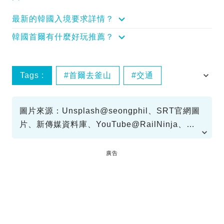
最新的韓國入境要求詳情？
韓國首爾有什麼好玩推薦？
Tags :
首爾去釜山
交通
KTX
SRT
圖片來源：Unsplash@seongphil、SRT官網圖
片、新傳媒資料庫、YouTube@RailNinja、
KORAIL官網圖片、Seoul Express Bus
Terminal官網圖片、Facebook@funjejuair
廣告