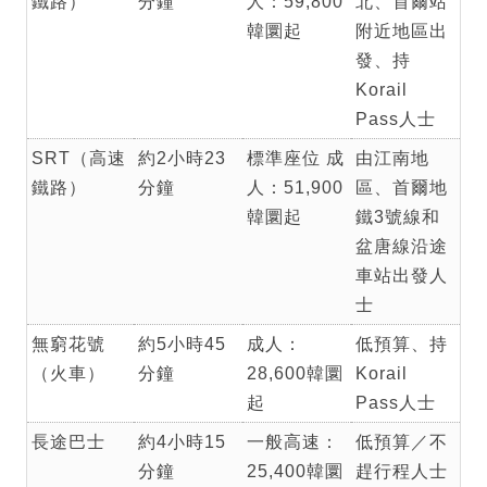
鐵路）
分鐘
人：59,800
北、首爾站
韓圜起
附近地區出
發、持
Korail
Pass人士
SRT（高速
約2小時23
標準座位 成
由江南地
鐵路）
分鐘
人：51,900
區、首爾地
韓圜起
鐵3號線和
盆唐線沿途
車站出發人
士
無窮花號
約5小時45
成人：
低預算、持
（火車）
分鐘
28,600韓圜
Korail
起
Pass人士
長途巴士
約4小時15
一般高速：
低預算／不
分鐘
25,400韓圜
趕行程人士