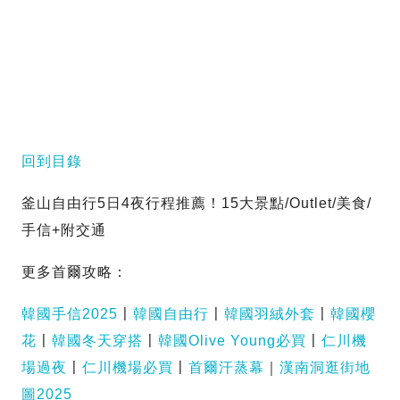
回到目錄
釜山自由行5日4夜行程推薦！15大景點/Outlet/美食/
手信+附交通
更多首爾攻略：
韓國手信2025
〡
韓國自由行
〡
韓國羽絨外套
〡
韓國櫻
花
〡
韓國冬天穿搭
〡
韓國Olive Young必買
〡
仁川機
場過夜
〡
仁川機場必買
〡
首爾汗蒸幕
｜
漢南洞逛街地
圖2025