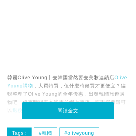
韓國Olive Young丨去韓國當然要去美妝連鎖店
Olive
Young購物
，大買特買，但什麼時候買才更便宜？編
輯整理了Olive Young的全年優惠，出發韓國旅遊購
物吧，優惠時間表亦適用於網上商店，而現場買還可
以
退稅
！
閱讀全文
Tags :
韓國
oliveyoung