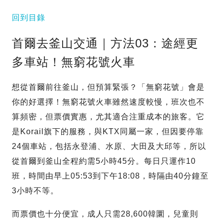
回到目錄
首爾去釜山交通｜方法03：途經更
多車站！無窮花號火車
想從首爾前往釜山，但預算緊張？「無窮花號」會是
你的好選擇！無窮花號火車雖然速度較慢，班次也不
算頻密，但票價實惠，尤其適合注重成本的旅客。它
是Korail旗下的服務，與KTX同屬一家，但因要停靠
24個車站，包括永登浦、水原、大田及大邱等，所以
從首爾到釜山全程約需5小時45分。每日只運作10
班，時間由早上05:53到下午18:08，時隔由40分鐘至
3小時不等。
而票價也十分便宜，成人只需28,600韓圜，兒童則