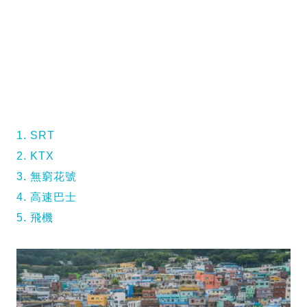
1. SRT
2. KTX
3. 無窮花號
4. 高速巴士
5. 飛機