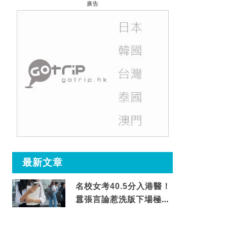
廣告
最新文章
名校女考40.5分入港醫！
囂張言論惹洗版下場極震
撼