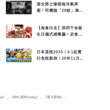
港女搭士慘捱無冷氣車
廂！司機拋「29蚊」偉論
揭驚人結局
【為食出走】深圳千金級
生日儀式感餐廳！必食失
傳香港名菜仙鶴神針＋黃
金松葉蟹斗
日本退稅2025！4.1起實
行免稅新例！26年11月
新制先付後退 即睇步
驟！
ip》
、
《NM+新Monday》
、
《東方新地》
、