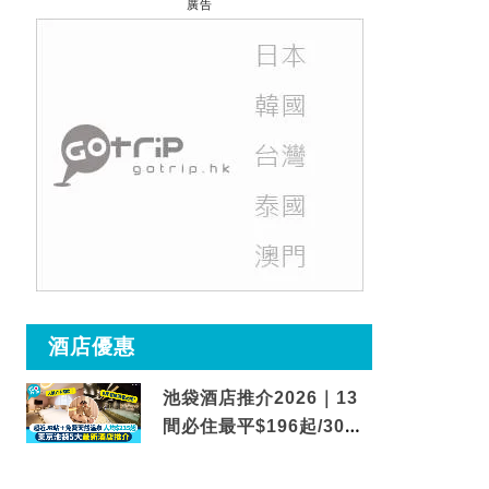
廣告
酒店優惠
池袋酒店推介2026｜13
間必住最平$196起/30秒
到車站/免費碳酸溫泉