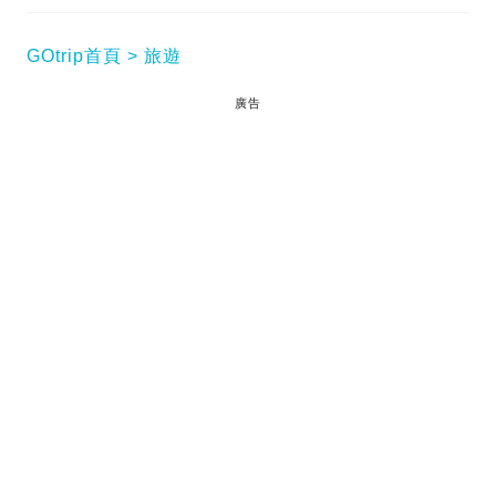
GOtrip首頁
旅遊
廣告
新加坡入境要求2025丨新加坡地址位置極佳、文化多
元、商業發達，是港人旅遊、商務的熱門目的地之