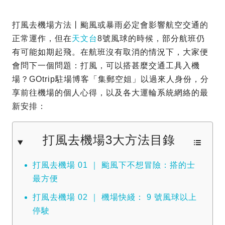
打風去機場方法丨颱風或暴雨必定會影響航空交通的
正常運作，但在
天文台
8號風球的時候，部分航班仍
有可能如期起飛。在航班沒有取消的情況下，大家便
會問下一個問題：打風，可以搭甚麼交通工具入機
場？GOtrip駐場博客「集郵空姐」以過來人身份，分
享前往機場的個人心得，以及各大運輪系統網絡的最
新安排：
打風去機場3大方法目錄
打風去機場 01 ｜ 颱風下不想冒險：搭的士
最方便
打風去機場 02 ｜ 機場快綫： 9 號風球以上
停駛