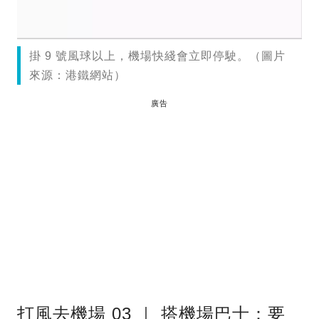
掛 9 號風球以上，機場快綫會立即停駛。（圖片
來源：港鐵網站）
廣告
打風去機場 03 ｜ 搭機場巴士：要