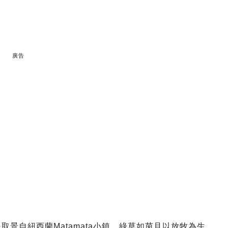
廣告
實是取景自紐西蘭Matamata小鎮，綠草如茵且以放牧為生