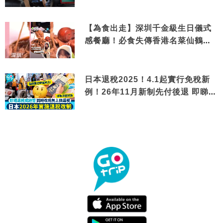
【為食出走】深圳千金級生日儀式
感餐廳！必食失傳香港名菜仙鶴神
針＋黃金松葉蟹斗
日本退稅2025！4.1起實行免稅新
例！26年11月新制先付後退 即睇步
驟！