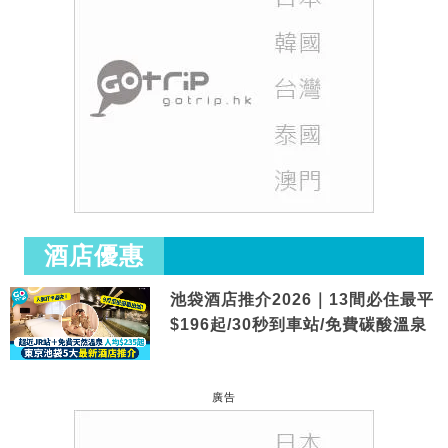
酒店優惠
池袋酒店推介2026｜13間必住最平
$196起/30秒到車站/免費碳酸溫泉
廣告