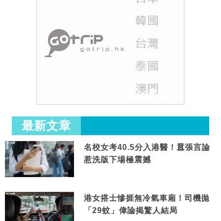
最新文章
名校女考40.5分入港醫！囂張言論
惹洗版下場極震撼
港女搭士慘捱無冷氣車廂！司機拋
「29蚊」偉論揭驚人結局