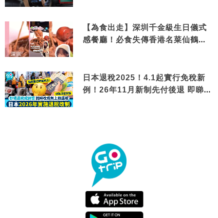
【為食出走】深圳千金級生日儀式
感餐廳！必食失傳香港名菜仙鶴神
針＋黃金松葉蟹斗
日本退稅2025！4.1起實行免稅新
例！26年11月新制先付後退 即睇步
驟！