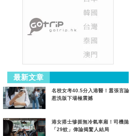
最新文章
名校女考40.5分入港醫！囂張言論
惹洗版下場極震撼
港女搭士慘捱無冷氣車廂！司機拋
「29蚊」偉論揭驚人結局