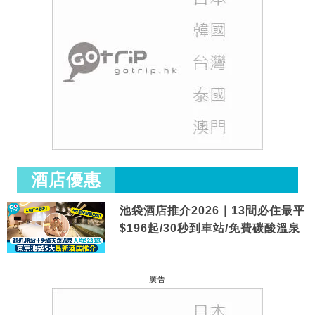
酒店優惠
池袋酒店推介2026｜13間必住最平
$196起/30秒到車站/免費碳酸溫泉
廣告