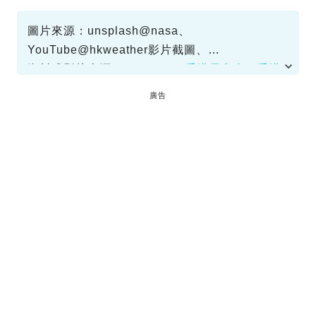
圖片來源：unsplash@nasa、
YouTube@hkweather影片截圖、
unsplash@Daniel Eledut
資料或影片來源：
YouTube@香港天文台
、
香港
天文台：在熱帶氣旋影響下飛機還能在香港國際
廣告
機場升降嗎？