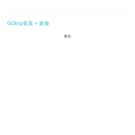
GOtrip首頁
旅遊
廣告
很多人都會放一個AirTag在行李中，萬一行李遺失